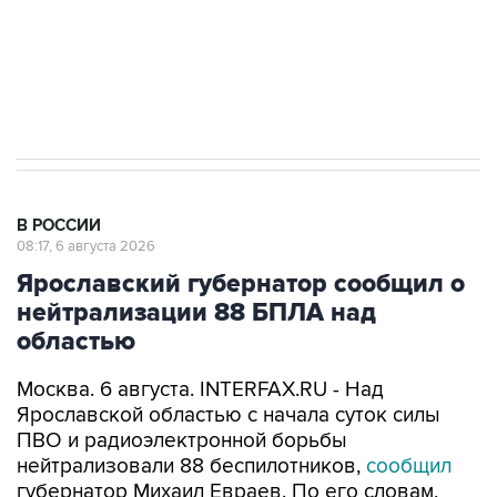
Социальная реклама, АНО «Национальные приоритеты».
ИНН 7725383515 Erid: F7NfYUJCUneVdTRF8PRs
Трамп заявил, что переговоры с Ираном
начнутся в понедельник
В РОССИИ
08:17, 6 августа 2026
Ярославский губернатор сообщил о
нейтрализации 88 БПЛА над
областью
Москва. 6 августа. INTERFAX.RU - Над
Ярославской областью с начала суток силы
ПВО и радиоэлектронной борьбы
нейтрализовали 88 беспилотников,
сообщил
губернатор Михаил Евраев. По его словам,