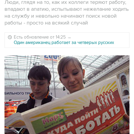
Люди, глядя на то, как их коллеги теряют работу,
впадают в апатию, испытывают нежелание ходить
на службу и невольно начинают поиск новой
работы - просто на всякий случай
Есть обновление от 14:25
→
Один американец работает за четверых русских