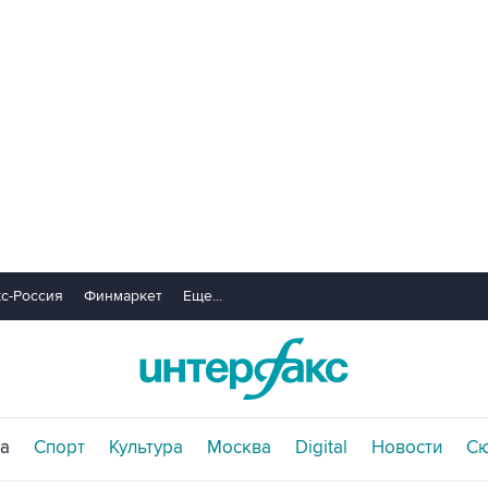
с-Россия
Финмаркет
Еще...
а
Спорт
Культура
Москва
Digital
Новости
С