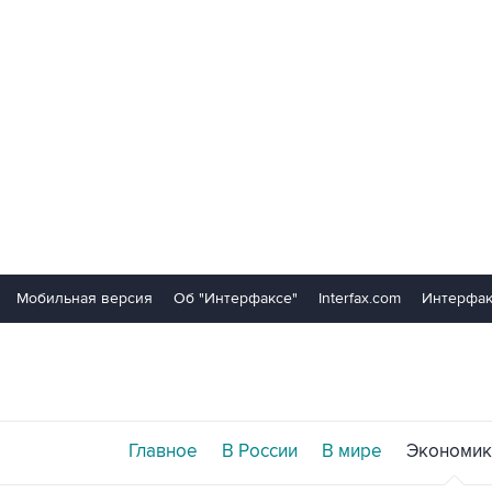
Мобильная версия
Об "Интерфаксе"
Interfax.com
Интерфак
Главное
В России
В мире
Экономик