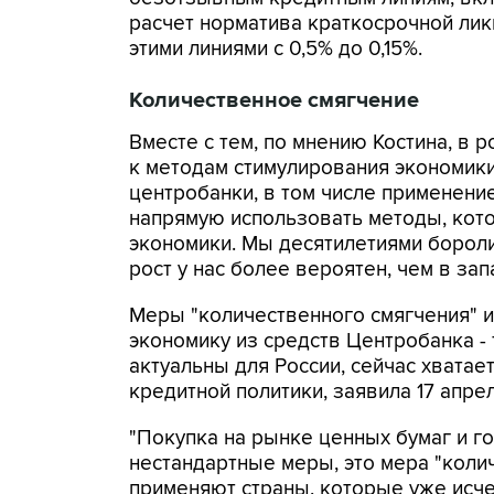
расчет норматива краткосрочной ликв
этими линиями с 0,5% до 0,15%.
Количественное смягчение
Вместе с тем, по мнению Костина, в 
к методам стимулирования экономик
центробанки, в том числе применение
напрямую использовать методы, кото
экономики. Мы десятилетиями бороли
рост у нас более вероятен, чем в запа
Меры "количественного смягчения" и
экономику из средств Центробанка -
актуальны для России, сейчас хватае
кредитной политики, заявила 17 апр
"Покупка на рынке ценных бумаг и г
нестандартные меры, это мера "коли
применяют страны, которые уже исч