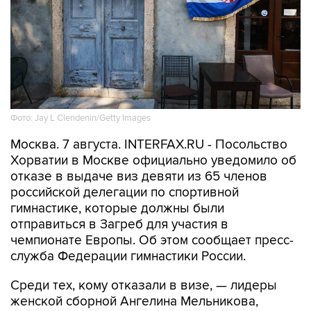
Фото: Jay L Clendenin/Getty Images
Москва. 7 августа. INTERFAX.RU - Посольство
Хорватии в Москве официально уведомило об
отказе в выдаче виз девяти из 65 членов
российской делегации по спортивной
гимнастике, которые должны были
отправиться в Загреб для участия в
чемпионате Европы. Об этом сообщает пресс-
служба Федерации гимнастики России.
Среди тех, кому отказали в визе, — лидеры
женской сборной Ангелина Мельникова,
Виктория Листунова и Анна Калмыкова, а
также спортсмены и специалисты мужской