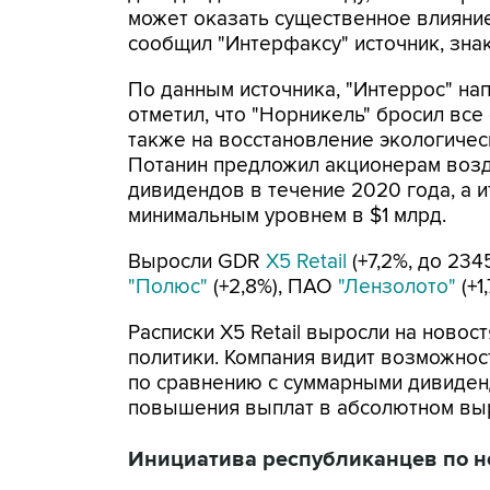
может оказать существенное влияние
сообщил "Интерфаксу" источник, зна
По данным источника, "Интеррос" напр
отметил, что "Норникель" бросил все
также на восстановление экологическ
Потанин предложил акционерам воз
дивидендов в течение 2020 года, а 
минимальным уровнем в $1 млрд.
Выросли GDR
X5 Retail
(+7,2%, до 2345
"Полюс"
(+2,8%), ПАО
"Лензолото"
(+1
Расписки X5 Retail выросли на ново
политики. Компания видит возможнос
по сравнению с суммарными дивиденд
повышения выплат в абсолютном вы
Инициатива республиканцев по 