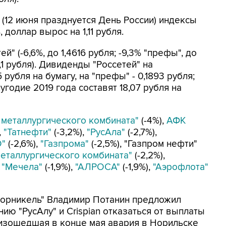
 (12 июня празднуется День России) индексы
 доллар вырос на 1,11 рубля.
" (-6,6%, до 1,4616 рубля; -9,3% "префы", до
6,1 рубля). Дивиденды "Россетей" на
убля на бумагу, на "префы" - 0,1893 рубля;
годие 2019 года составят 18,07 рубля на
 металлургического комбината"
(-4%),
АФК
,
"Татнефти"
(-3,2%),
"РусАла"
(-2,7%),
О"
(-2,6%),
"Газпрома"
(-2,5%), "Газпром нефти"
еталлургического комбината"
(-2,2%),
,
"Мечела"
(-1,9%),
"АЛРОСА"
(-1,9%),
"Аэрофлота"
Норникель" Владимир Потанин предложил
ю "РусАлу" и Crispian отказаться от выплаты
оизошедшая в конце мая авария в Норильске