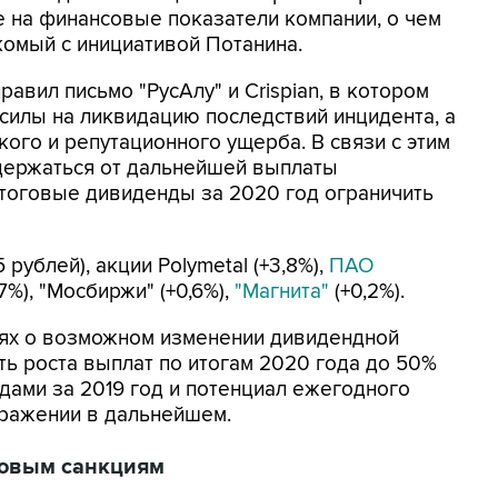
 на финансовые показатели компании, о чем
комый с инициативой Потанина.
авил письмо "РусАлу" и Crispian, в котором
 силы на ликвидацию последствий инцидента, а
ого и репутационного ущерба. В связи с этим
держаться от дальнейшей выплаты
итоговые дивиденды за 2020 год ограничить
 рублей), акции Polymetal (+3,8%),
ПАО
,7%), "Мосбиржи" (+0,6%),
"Магнита"
(+0,2%).
стях о возможном изменении дивидендной
ть роста выплат по итогам 2020 года до 50%
ами за 2019 год и потенциал ежегодного
ражении в дальнейшем.
новым санкциям