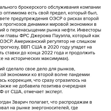
нального брокерского обслуживания компании
о оптимизма есть свой предел, который был,
 свете предупреждения ОЭСР о рисках второй
ых прогнозов динамики мировой экономики в
сений о перенасыщении рынка нефти. Инвесторы
нии главы ФРС Джерома Пауэлла, который как
и ОЭСР. Американский регулятор не слишком
 прогнозу, ВВП США в 2020 году упадет на
ть ставки до конца 2022 года и продолжить
е на исторических максимумах).
ий сделало свое дело для рынков,
кой экономики ко второй волне пандемии
ась коррекция, что сразу отразилось на
 Также не добавила позитива очередная
Ф от США, отмечает эксперт.
гдан Зварич полагает, что распродажам в
овал на рынке энергоносителей, где