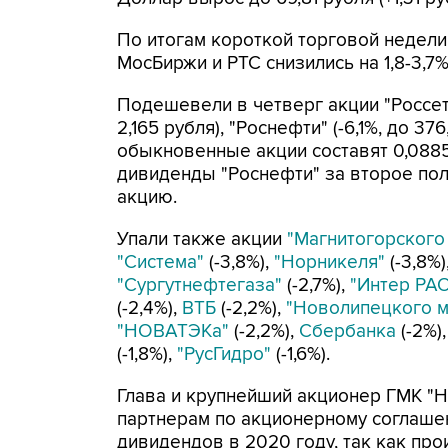
По итогам короткой торговой недели
МосБиржи и РТС снизились на 1,8-3,7%,
Подешевели в четверг акции "Россетей
2,165 рубля), "Роснефти" (-6,1%, до 37
обыкновенные акции составят 0,0885 р
дивиденды "Роснефти" за второе полу
акцию.
Упали также акции
"Магнитогорского
"Система"
(-3,8%),
"Норникеля"
(-3,8%)
"Сургутнефтегаза"
(-2,7%),
"Интер РА
(-2,4%),
ВТБ
(-2,2%),
"Новолипецкого м
"НОВАТЭКа"
(-2,2%),
Сбербанка
(-2%)
(-1,8%),
"РусГидро"
(-1,6%).
Глава и крупнейший акционер ГМК "
партнерам по акционерному соглашени
дивидендов в 2020 году, так как пр