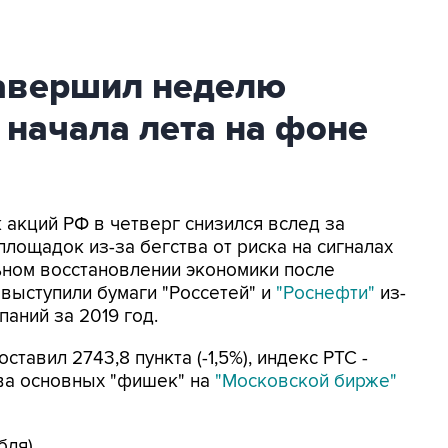
авершил неделю
 начала лета на фоне
к акций РФ в четверг снизился вслед за
лощадок из-за бегства от риска на сигналах
ном восстановлении экономики после
 выступили бумаги "Россетей" и
"Роснефти"
из-
аний за 2019 год.
тавил 2743,8 пункта (-1,5%), индекс РТС -
ства основных "фишек" на
"Московской бирже"
бля).