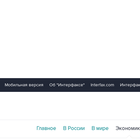
Мобильная версия
Об "Интерфаксе"
Interfax.com
Интерфак
Главное
В России
В мире
Экономик