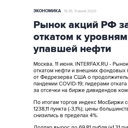
ЭКОНОМИКА
19:35, 11 июня 2020
Рынок акций РФ з
откатом к уровням
упавшей нефти
Москва. 11 июня. INTERFAX.RU - Рыно
откатом нефти и внешних фондовых п
от Федрезерва США о продолжитель
пандемии COVID-19; лидерами отката
за отсечки на бирже дивидендов комп
По итогам торгов индекс МосБиржи сос
1238,11 пункта (-3,1%); цены большин
снизились в пределах 4%.
Доллар вырос до 69,81 рубля (+1,31 ру