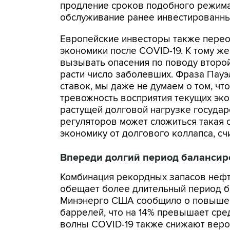
продление сроков подобного режима
обслуживание ранее инвестированны
Европейские инвесторы также перео
экономики после COVID-19. К тому ж
вызывать опасения по поводу второй
расти число заболевших. Фраза Пауэ
ставок, мы даже не думаем о том, чт
тревожность восприятия текущих эко
растущей долговой нагрузке госуда
регуляторов может сложиться такая с
экономику от долгового коллапса, сч
Впереди долгий период балансир
Комбинация рекордных запасов нефт
обещает более длительный период б
Минэнерго США сообщило о повышени
баррелей, что на 14% превышает сред
волны COVID-19 также снижают веро