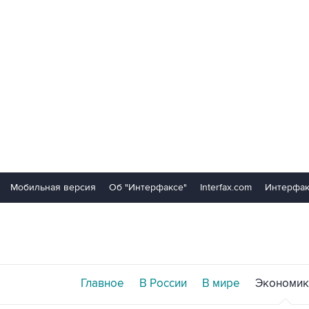
Мобильная версия
Об "Интерфаксе"
Interfax.com
Интерфак
Главное
В России
В мире
Экономик