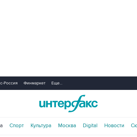
с-Россия
Финмаркет
Еще...
а
Спорт
Культура
Москва
Digital
Новости
С