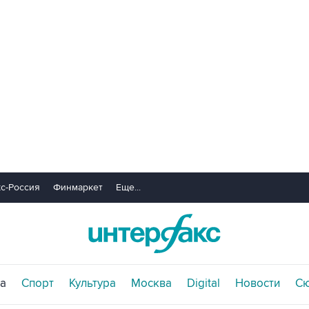
с-Россия
Финмаркет
Еще...
а
Спорт
Культура
Москва
Digital
Новости
С