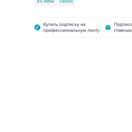
X5 Retail
Около
Купить подписку на
Подписа
профессиональную ленту
главных
10:40, 9 августа 2026