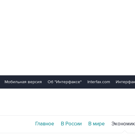
Мобильная версия
Об "Интерфаксе"
Interfax.com
Интерфак
Главное
В России
В мире
Экономик