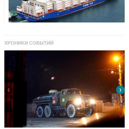
ХРОНИКИ СОБЫТИЙ
❮
❯