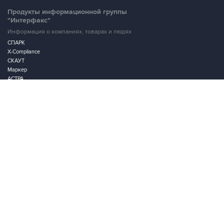
Продукты информационной группы
"Интерфакс"
Информация о компаниях, товарах и людях
СПАРК
X-Compliance
СКАУТ
Маркер
АСТРА
Новости и рынки
Новости "Интерфакса"
СКАН
RUDATA
Центр раскрытия корпоративной информации
Условия использования информации
Выходные данные
Дизайн – Motka.ru