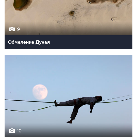
9
Обмеление Дуная
10