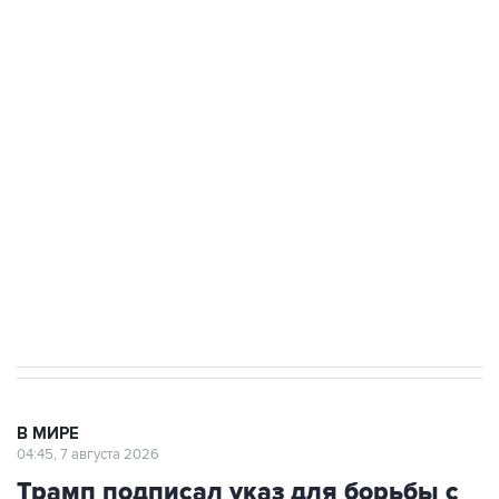
ФСБ сообщила о задержании в Приморье
подростков, готовивших теракт на объекте
Росгвардии
Как российские медицинские технологии
выходят на мировые рынки
Социальная реклама, АНО «Национальные приоритеты».
ИНН 7725383515 Erid: F7NfYUJCUneVdTRF8PRs
Аксенов сообщил о четвертом погибшем в
результате атаки ВСУ на Крым
В МИРЕ
04:45, 7 августа 2026
Трамп подписал указ для борьбы с