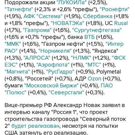
Подорожали акции
"ЛУКОЙЛа"
(+2,5%),
"Татнефти"
(+2,3% и +2,6% "префы"),
"Роснефти"
(+1,9%),
АФК "Система"
(+1,9%),
Сбербанка
(+1,8%
и +1,8% "префы"),
"НОВАТЭКа"
(+1,8%), UC
Rusal
(+1,7%),
"Газпрома"
(+1,6%),
"Сургутнефтегаза"
(+1,6% и +0,7% "префы"), банка
ВТБ
(+1,6%),
"ММК"
(+1,6%), "Газпром нефти" (+1,5%),
"Интер
РАО"
(+1,4%),
"Норникеля"
(+1,3%), "Яндекса"
(+1,3%),
"АЛРОСА"
(+1,2%),
"НЛМК"
(+1,2%),
"ФСК
ЕЭС"
(+1,1%),
"Аэрофлота"
(+1%),
"МТС"
(+1%),
"Магнита"
(+1%),
"РусГидро"
(+0,9%), Polymetal
(+0,8%), "Россетей" (+0,7%), АДР
Ozon
(+0,7%),
бумаги
"Московской Биржи"
(+0,4%),
ПАО
"Полюс"
(+0,4%),
"Северстали"
(+0,3%).
Вице-премьер РФ Александр Новак заявил в
интервью каналу "Россия 1", что проект
строительства газопровода "Северный поток
2"
будет реализован
, несмотря на попытки
США затянуть его реализацию.