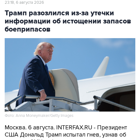
информации об истощении запасов
боеприпасов
Фото: Anna Moneymaker/Getty Images
Москва. 6 августа. INTERFAX.RU - Президент
США Дональд Трамп испытал гнев, узнав об
утечке в СМИ информации о сильно
сократившихся американских запасах