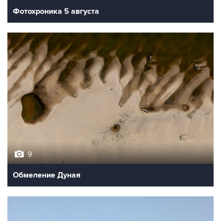
9
Обмеление Дуная