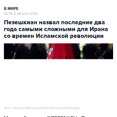
02:43, 6 августа 2026
Пезешкиан назвал последние два
года самыми сложными для Ирана
со времен Исламской революции
Фото: Morteza Nikoubazl/NurPhoto via Getty Images
Москва. 6 августа. INTERFAX.RU - Президент
Ирана Масуд Пезешкиан во вторую годовщину