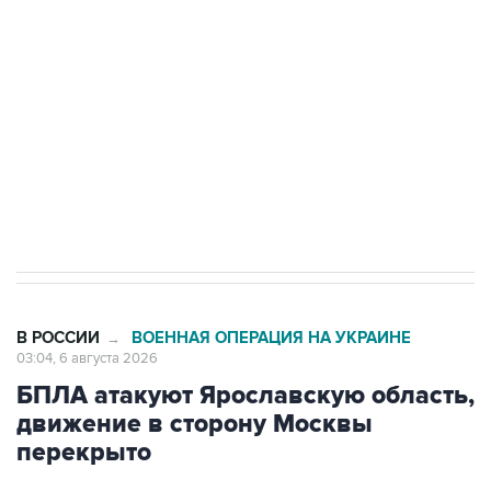
Как российские медицинские технологии
выходят на мировые рынки
Социальная реклама, АНО «Национальные приоритеты».
ИНН 7725383515 Erid: F7NfYUJCUneVdTRF8PRs
Трамп заявил, что переговоры с Ираном
начнутся в понедельник
В РОССИИ
ВОЕННАЯ ОПЕРАЦИЯ НА УКРАИНЕ
→
03:04, 6 августа 2026
БПЛА атакуют Ярославскую область,
движение в сторону Москвы
перекрыто
Москва. 6 августа. INTERFAX.RU - Украинские
беспилотники атакуют Ярославскую область,