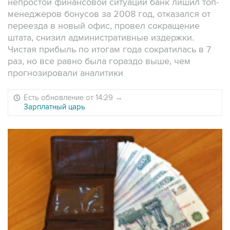
непростой финансовой ситуации банк лишил топ-
менеджеров бонусов за 2008 год, отказался от
переезда в новый офис, провел сокращение
штата, снизил административные издержки.
Чистая прибыль по итогам года сократилась в 7
раз, но все равно была гораздо выше, чем
прогнозировали аналитики
Есть обновление от 14:29
→
Зарплатный царь