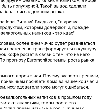
вас другим безалкогольным напиткам, а кофе -
 быть популярной. Такой вывод сделали
national в исследовании рынка.
national Виталий Владыкин, "в кризис
 продуктам, которым доверяют, и, прежде
залкогольных напитков - это квас".
 словам, более динамично будет развиваться
чая постепенно трансформируется в культуру
нок кофе растет в связи с тем, что на него
По прогнозу Euromonitor, темпы роста рынка
намного дороже чая. Почему эксперты решили,
 привычкам посидеть дома за чашечкой чая и
ем, исследователи тоже могут ошибаться.
 безалкогольных напитков в прошлом году
 считают аналитики, темпы роста его
е будут превышать 5% в год. "Причем с