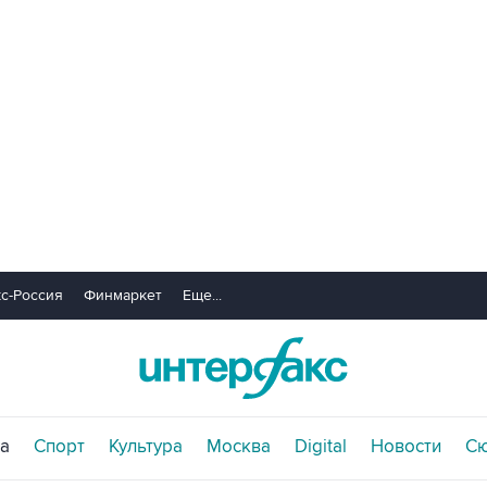
с-Россия
Финмаркет
Еще...
а
Спорт
Культура
Москва
Digital
Новости
С