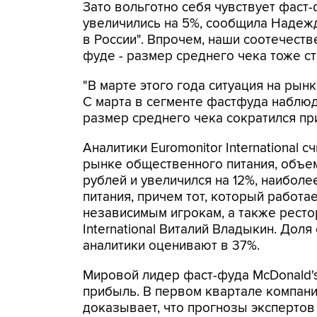
Зато вольготно себя чувствует фаст-
увеличились на 5%, сообщила Надежд
в России". Впрочем, наши соотечест
фуде - размер среднего чека тоже с
"В марте этого года ситуация на рын
С марта в сегменте фастфуда наблюда
размер среднего чека сократился при
Аналитики Euromonitor International 
рынке общественного питания, объем
рублей и увеличился на 12%, наиболе
питания, причем тот, который работа
независимым игрокам, а также рестор
International Виталий Владыкин. Дол
аналитики оценивают в 37%.
Мировой лидер фаст-фуда McDonald'
прибыль. В первом квартале компани
доказывает, что прогнозы экспертов