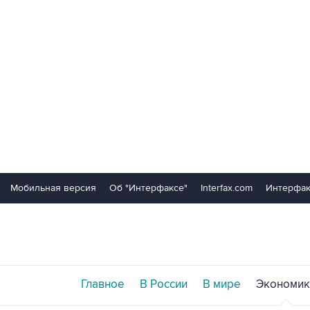
Мобильная версия
Об "Интерфаксе"
Interfax.com
Интерфак
Главное
В России
В мире
Экономик