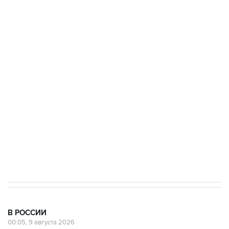
Росгвардии
Промышленное предприятие в Самарской
области подверглось атаке БПЛА
Беспилотные технологии и ИИ на службе у
электросетевых объектов и агрокомплексов
Социальная реклама, АНО «Национальные приоритеты».
ИНН 7725383515 Erid: F7NfYUJCUneVdwcydK6A
Кабмин РФ разрешил до 1 июля 2027 года
импорт, выпуск и обращение бензина Евро 2,
Евро 3, Евро 4
В РОССИИ
00:05, 9 августа 2026