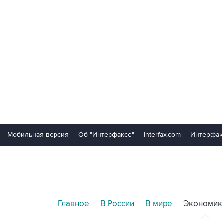
Мобильная версия
Об "Интерфаксе"
Interfax.com
Интерфак
Главное
В России
В мире
Экономик