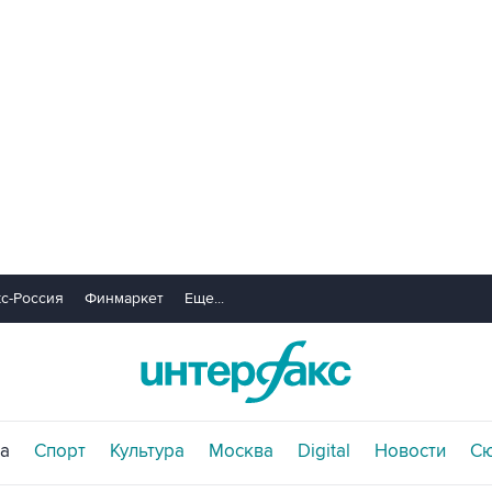
с-Россия
Финмаркет
Еще...
а
Спорт
Культура
Москва
Digital
Новости
С