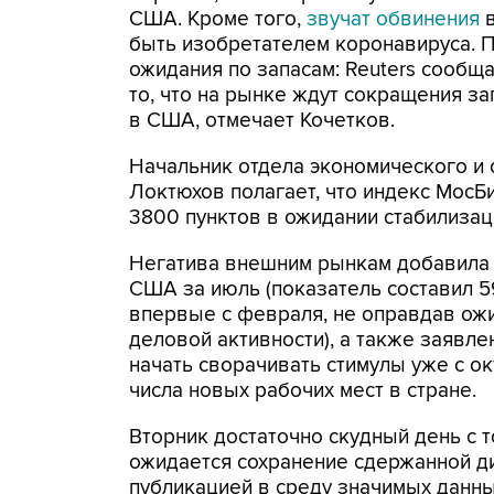
США. Кроме того,
звучат обвинения
в
быть изобретателем коронавируса. 
ожидания по запасам: Reuters сообщ
то, что на рынке ждут сокращения за
в США, отмечает Кочетков.
Начальник отдела экономического и
Локтюхов полагает, что индекс МосБ
3800 пунктов в ожидании стабилизац
Негатива внешним рынкам добавила 
США за июль (показатель составил 5
впервые с февраля, не оправдав ожи
деловой активности), а также заявл
начать сворачивать стимулы уже с ок
числа новых рабочих мест в стране.
Вторник достаточно скудный день с 
ожидается сохранение сдержанной д
публикацией в среду значимых данны