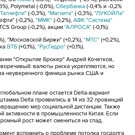
6%), Polymetal (-0,6%),
Сбербанка
(-0,4% и -0,2%
"Татнефти"
(-0,3%),
"Магнита"
(-0,3%),
"ЛУКОЙЛа"
ефти" (-0,2%),
"ММК"
(-0,2%),
АФК "Система"
 TCS Group (-0,2%), акции
"АЛРОСА"
(-0,1%).
%), "Московской Биржи" (+0,2%),
"МТС"
(+0,2%),
нка
ВТБ
(+0,1%),
"РусГидро"
(+0,1%).
ании "Открытие Брокер" Андрей Кочетков,
иворечивый: валюты риска укрепляются, но
-за неуверенного финиша рынка США и
лобальном плане остается Delta-вариант
штамма Delta проявились в 14 из 32 провинций
возвращению мер социальной дистанции. Также
й активности в промышленности Китая. Если
скромный рост может смениться на спад.
омент вспомнить о проблеме потолка госдолга