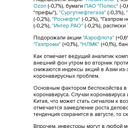
Ozon
(-0,7%), бумаги
ПАО "Полюс"
(-0,
"префы"),
"Сургутнефтегаза"
(-0,3%),
(-0,2%),
"Роснефти"
(-0,2%), "Газпром н
(-0,2%),
"Интер РАО"
(-0,2%), расписки
Подорожали акции
"Аэрофлота"
(+0,6
"Газпрома"
(+0,1%),
"НЛМК"
(+0,1%), ба
Как отмечает ведущий аналитик комп
внешний фон утром во вторник прот
снижаются индексы акций в Азии из
коронавирусных проблем.
Основным фактором беспокойства в г
коронавируса. Случаи коронавируса 
Китая, что может стать сигналом к 
отмечается замедление роста делово
тенденция сохранится в августе, то 
Впрочем, инвесторы могут в любой м