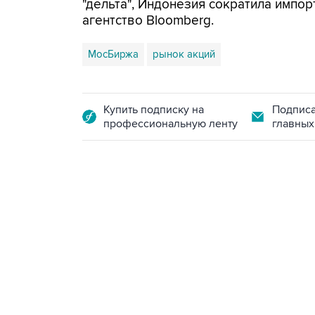
"дельта", Индонезия сократила импор
агентство Bloomberg.
МосБиржа
рынок акций
Купить подписку на
Подписа
профессиональную ленту
главных
09:12, 7 августа 2026