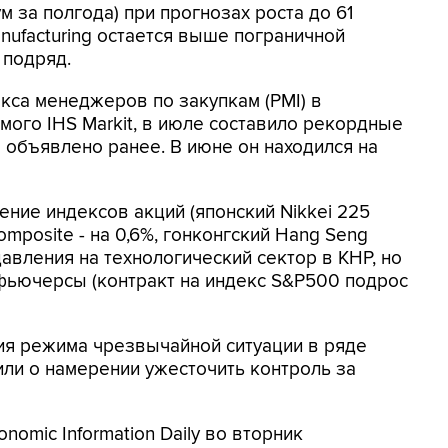
м за полгода) при прогнозах роста до 61
anufacturing остается выше пограничной
 подряд.
кса менеджеров по закупкам (PMI) в
ого IHS Markit, в июле составило рекордные
ыло объявлено ранее. В июне он находился на
ение индексов акций (японский Nikkei 225
omposite - на 0,6%, гонконгский Hang Seng
давления на технологический сектор в КНР, но
ьючерсы (контракт на индекс S&P500 подрос
ия режима чрезвычайной ситуации в ряде
вили о намерении ужесточить контроль за
nomic Information Daily во вторник