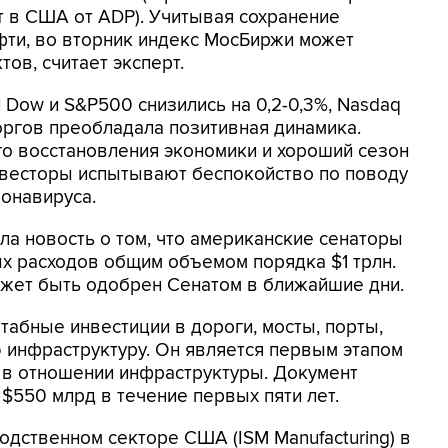
т в CША от ADP). Учитывая сохранение
фти, во вторник индекс МосБиржи может
тов, считает эксперт.
Dow и S&P500 снизились на 0,2-0,3%, Nasdaq
торгов преобладала позитивная динамика.
го восстановления экономики и хороший сезон
нвесторы испытывают беспокойство по поводу
онавируса.
а новость о том, что американские сенаторы
х расходов общим объемом порядка $1 трлн.
ожет быть одобрен Сенатом в ближайшие дни.
абные инвестиции в дороги, мосты, порты,
 инфраструктуру. Он является первым этапом
в отношении инфраструктуры. Документ
$550 млрд в течение первых пяти лет.
одственном секторе США (ISM Manufacturing) в