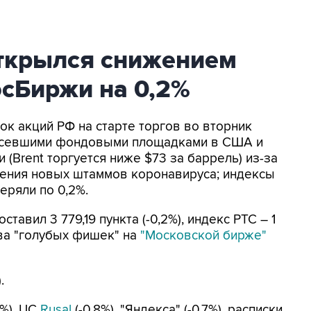
ткрылся снижением
осБиржи на 0,2%
нок акций РФ на старте торгов во вторник
росевшими фондовыми площадками в США и
 (Brent торгуется ниже $73 за баррель) из-за
нения новых штаммов коронавируса; индексы
еряли по 0,2%.
тавил 3 779,19 пункта (-0,2%), индекс РТС – 1
тва "голубых фишек" на
"Московской бирже"
.
8%), UC
Rusal
(-0,8%), "Яндекса" (-0,7%), расписки