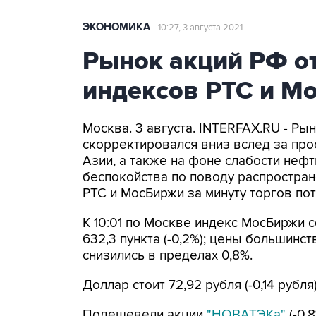
ЭКОНОМИКА
10:27, 3 августа 2021
Рынок акций РФ о
индексов РТС и М
Москва. 3 августа. INTERFAX.RU - Ры
скорректировался вниз вслед за п
Азии, а также на фоне слабости нефти
беспокойства по поводу распростра
РТС и МосБиржи за минуту торгов пот
К 10:01 по Москве индекс МосБиржи сос
632,3 пункта (-0,2%); цены большинс
снизились в пределах 0,8%.
Доллар стоит 72,92 рубля (-0,14 рубля)
Подешевели акции
"НОВАТЭКа"
(-0,