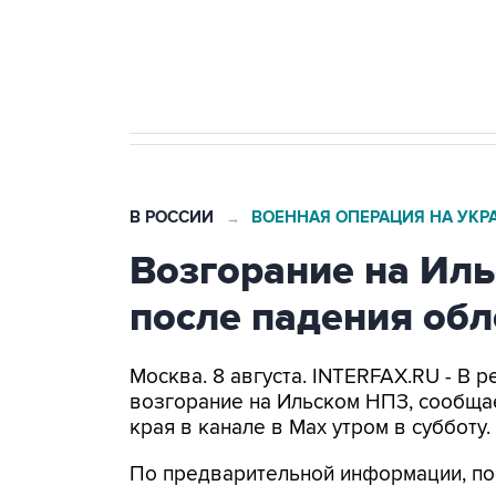
Кабмин РФ разрешил до 1 июля 
бензина Евро 2, Евро 3, Евро 4
В РОССИИ
ВОЕННАЯ ОПЕРАЦИЯ НА УКР
→
Возгорание на Ил
после падения об
Москва. 8 августа. INTERFAX.RU - В
возгорание на Ильском НПЗ, сообща
края в канале в Max утром в субботу.
По предварительной информации, по