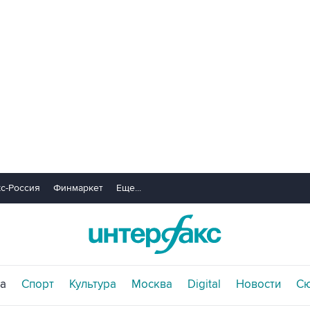
с-Россия
Финмаркет
Еще...
а
Спорт
Культура
Москва
Digital
Новости
С