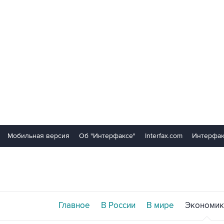
Мобильная версия
Об "Интерфаксе"
Interfax.com
Интерфак
Главное
В России
В мире
Экономик