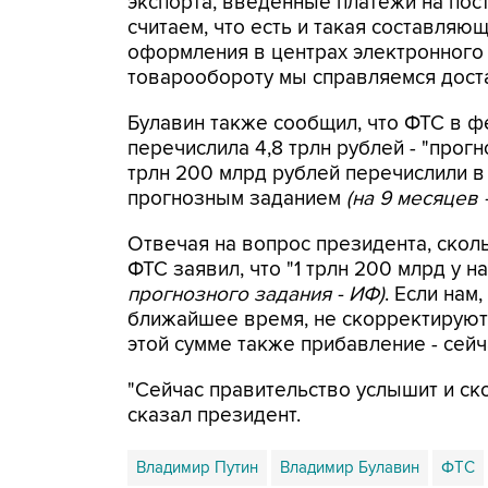
экспорта, введенные платежи на пост
считаем, что есть и такая составля
оформления в центрах электронного
товарообороту мы справляемся достат
Булавин также сообщил, что ФТС в 
перечислила 4,8 трлн рублей - "прог
трлн 200 млрд рублей перечислили в
прогнозным заданием
(на 9 месяцев 
Отвечая на вопрос президента, сколь
ФТС заявил, что "1 трлн 200 млрд у 
прогнозного задания - ИФ)
. Если нам
ближайшее время, не скорректируют в
этой сумме также прибавление - сейч
"Сейчас правительство услышит и ск
сказал президент.
Владимир Путин
Владимир Булавин
ФТС