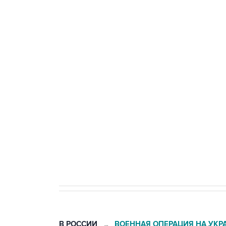
Три человека погибли, двое ра
Удмуртии
Путин сообщил о решении сосре
тыла Минобороны
Как российские медицинские т
Социальная реклама, АНО «Национальные приоритеты».
И
Трамп заявил, что переговоры 
В РОССИИ
ВОЕННАЯ ОПЕРАЦИЯ НА УКР
→