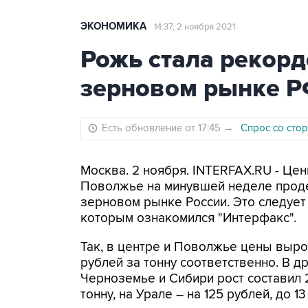
ЭКОНОМИКА
14:37, 2 ноября 2021
Рожь стала рекорд
зерновом рынке Р
Есть обновление от 17:45
→
Спрос со сто
Москва. 2 ноября. INTERFAX.RU - Це
Поволжье на минувшей неделе проде
зерновом рынке России. Это следует
которым ознакомился "Интерфакс".
Так, в центре и Поволжье цены вырос
рублей за тонну соответственно. В д
Черноземье и Сибири рост составил 2
тонну, на Урале – на 125 рублей, до 1