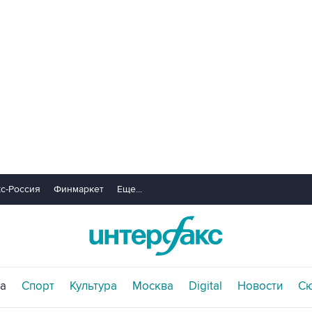
с-Россия
Финмаркет
Еще...
а
Спорт
Культура
Москва
Digital
Новости
С