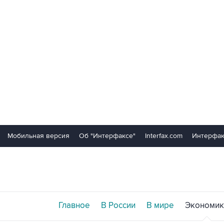
Мобильная версия
Об "Интерфаксе"
Interfax.com
Интерфак
Главное
В России
В мире
Экономик