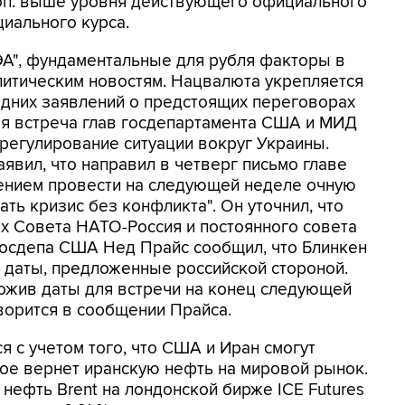
коп. выше уровня действующего официального
циального курса.
А", фундаментальные для рубля факторы в
литическим новостям. Нацвалюта укрепляется
едних заявлений о предстоящих переговорах
ая встреча глав госдепартамента США и МИД
регулирование ситуации вокруг Украины.
явил, что направил в четверг письмо главе
нием провести на следующей неделе очную
ать кризис без конфликта". Он уточнил, что
х Совета НАТО-Россия и постоянного совета
госдепа США Нед Прайс сообщил, что Блинкен
в даты, предложенные российской стороной.
ложив даты для встречи на конец следующей
оворится в сообщении Прайса.
 с учетом того, что США и Иран смогут
ое вернет иранскую нефть на мировой рынок.
нефть Brent на лондонской бирже ICE Futures