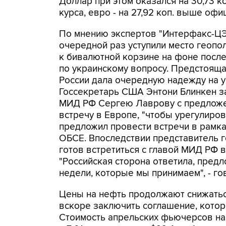
Доллар при этом оказался на 30,73 
курса, евро - на 27,92 коп. выше офи
По мнению экспертов "Интерфакс-ЦЭ
очередной раз уступили место геопо
к бивалютной корзине на фоне посл
по украинскому вопросу. Предстоящ
России дала очередную надежду на у
Госсекретарь США Энтони Блинкен за
МИД РФ Сергею Лаврову с предложе
встречу в Европе, "чтобы урегулиров
предложил провести встречи в рамка
ОБСЕ. Впоследствии представитель 
готов встретиться с главой МИД РФ 
"Российская сторона ответила, пред
недели, которые мы принимаем", - г
Цены на нефть продолжают снижаться
вскоре заключить соглашение, котор
Стоимость апрельских фьючерсов на 