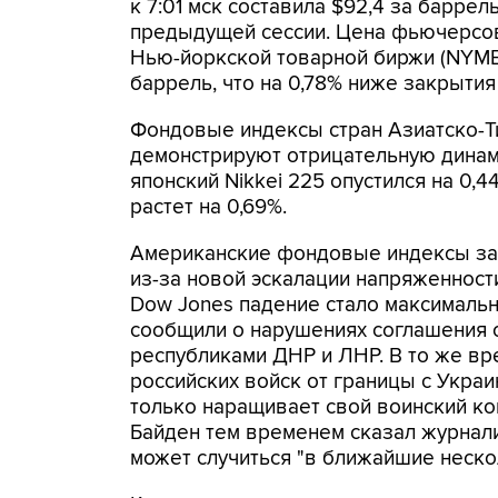
к 7:01 мск составила $92,4 за баррел
предыдущей сессии. Цена фьючерсов 
Нью-йоркской товарной биржи (NYMEX
баррель, что на 0,78% ниже закрытия
Фондовые индексы стран Азиатско-Ти
демонстрируют отрицательную динами
японский Nikkei 225 опустился на 0,
растет на 0,69%.
Американские фондовые индексы за
из-за новой эскалации напряженност
Dow Jones падение стало максимальны
сообщили о нарушениях соглашения 
республиками ДНР и ЛНР. В то же вр
российских войск от границы с Украи
только наращивает свой воинский к
Байден тем временем сказал журнали
может случиться "в ближайшие неско