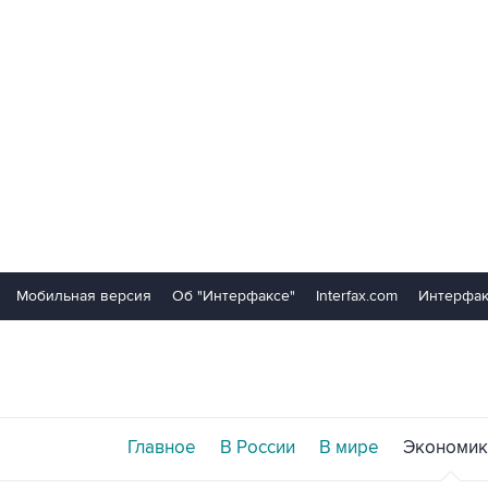
Мобильная версия
Об "Интерфаксе"
Interfax.com
Интерфак
Главное
В России
В мире
Экономик