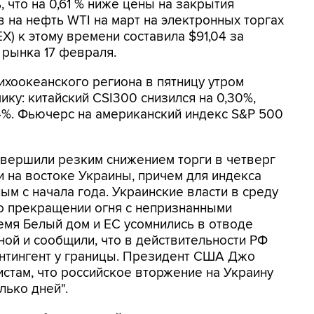
ь, что на 0,61 % ниже цены на закрытия
на нефть WTI на март на электронных торгах
) к этому времени составила $91,04 за
 рынка 17 февраля.
хоокеанского региона в пятницу утром
ку: китайский CSI300 снизился на 0,30%,
44%. Фьючерс на американский индекс S&P 500
вершили резким снижением торги в четверг
и на востоке Украины, причем для индекса
м с начала года. Украинские власти в среду
о прекращении огня с непризнанными
емя Белый дом и ЕС усомнились в отводе
ной и сообщили, что в действительности РФ
онтингент у границы. Президент США Джо
стам, что российское вторжение на Украину
лько дней".