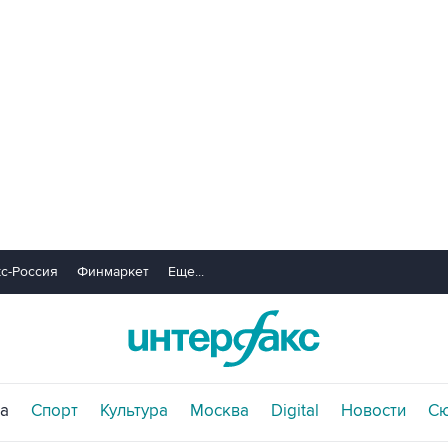
с-Россия
Финмаркет
Еще...
а
Спорт
Культура
Москва
Digital
Новости
С