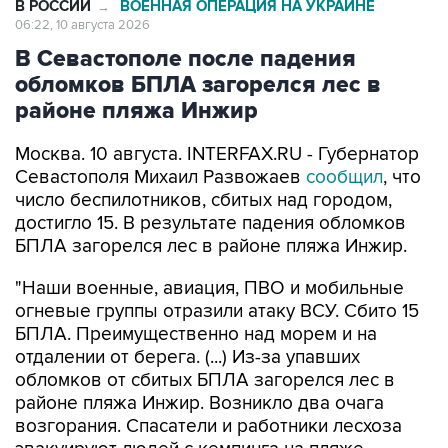
В Севастополе после падения
обломков БПЛА загорелся лес в
районе пляжа Инжир
Москва. 10 августа. INTERFAX.RU - Губернатор
Севастополя Михаил Развожаев
сообщил
, что
число беспилотников, сбитых над городом,
достигло 15. В результате падения обломков
БПЛА загорелся лес в районе пляжа Инжир.
"Наши военные, авиация, ПВО и мобильные
огневые группы отразили атаку ВСУ. Сбито 15
БПЛА. Преимущественно над морем и на
отдалении от берега. (...) Из-за упавших
обломков от сбитых БПЛА загорелся лес в
районе пляжа Инжир. Возникло два очага
возгорания. Спасатели и работники лесхоза
эвакуируют людей с кемпинга на пляже
Инжир", - написал он в своем Мах-канале в