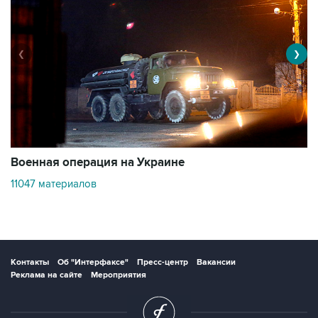
❮
❯
Военная операция на Украине
О
11047 материалов
2
Контакты
Об "Интерфаксе"
Пресс-центр
Вакансии
Реклама на сайте
Мероприятия
Copyright © 1991—2026 Interfax. Все права защищены. Сетевое издание