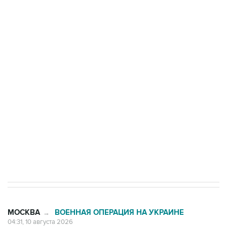
Число жертв атаки БПЛА на Белгород выросло
до пяти
Беспилотные технологии и ИИ на службе у
электросетевых объектов и агрокомплексов
Социальная реклама, АНО «Национальные приоритеты».
ИНН 7725383515 Erid: F7NfYUJCUneVdwcydK6A
Путин вывел "Шереметьево" из
стратегического списка с целью снять
препятствие для приватизации
МОСКВА
ВОЕННАЯ ОПЕРАЦИЯ НА УКРАИНЕ
→
04:31, 10 августа 2026
Количество сбитых на подлете к