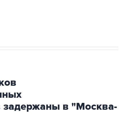
НН 7725383515 Erid: F7NfYUJCUneVdwcydK6A
огибшем в результате атаки ВСУ на
ков
нных
 задержаны в "Москва-