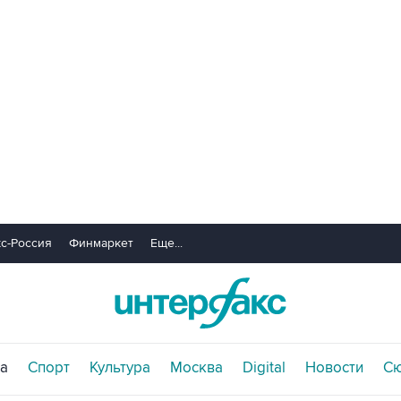
с-Россия
Финмаркет
Еще...
а
Спорт
Культура
Москва
Digital
Новости
С