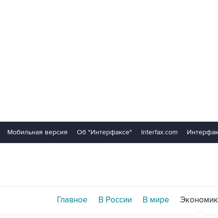
Мобильная версия
Об "Интерфаксе"
Interfax.com
Интерфак
Главное
В России
В мире
Экономик