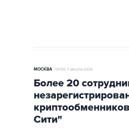
Социальная реклама, АНО «Национальные приоритеты».
И
Аксенов сообщил о четвертом п
Крым
МОСКВА
09:50, 7 августа 2026
Более 20 сотрудни
незарегистрирова
криптообменников
Сити"