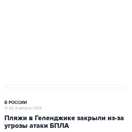
Росгвардии
Беспилотные технологии и ИИ на службе у
электросетевых объектов и агрокомплексов
Социальная реклама, АНО «Национальные приоритеты».
ИНН 7725383515 Erid: F7NfYUJCUneVdwcydK6A
Кабмин РФ разрешил до 1 июля 2027 года
импорт, выпуск и обращение бензина Евро 2,
Евро 3, Евро 4
В РОССИИ
12:26, 8 августа 2026
Пляжи в Геленджике закрыли из-за
угрозы атаки БПЛА