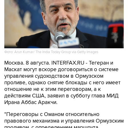
Фото: Arun Kumar/ The India Today Group via Getty Images
Москва. 8 августа. INTERFAX.RU - Тегеран и
Маскат могут вскоре договориться о системе
управления судоходством в Ормузском
проливе, однако снятие блокады с него имеет
отношение не к этим переговорам, а к
действиям США, заявил в субботу глава МИД
Ирана Аббас Аракчи.
"Переговоры с Оманом относительно
правового механизма и управления Ормузским
проливом, с определением маршрута
движения судов через него, идут, и мы очень