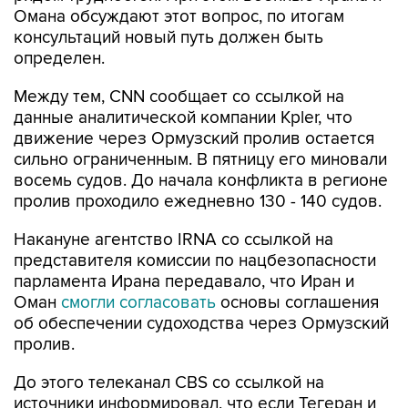
определен.
Между тем, CNN сообщает со ссылкой на
данные аналитической компании Kpler, что
движение через Ормузский пролив остается
сильно ограниченным. В пятницу его миновали
восемь судов. До начала конфликта в регионе
пролив проходило ежедневно 130 - 140 судов.
Накануне агентство IRNA со ссылкой на
представителя комиссии по нацбезопасности
парламента Ирана передавало, что Иран и
Оман
смогли согласовать
основы соглашения
об обеспечении судоходства через Ормузский
пролив.
До этого телеканал CBS со ссылкой на
источники информировал, что если Тегеран и
Маскат смогут договориться, Иран и США
вернутся за стол переговоров с соблюдением