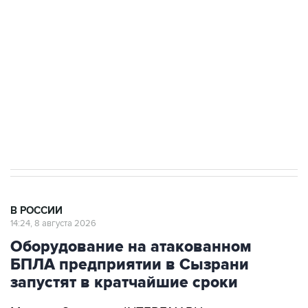
электросетевых объектов и агрокомплексов
Социальная реклама, АНО «Национальные приоритеты».
ИНН 7725383515 Erid: F7NfYUJCUneVdwcydK6A
Кабмин РФ разрешил до 1 июля 2027 года
импорт, выпуск и обращение бензина Евро 2,
Евро 3, Евро 4
В РОССИИ
14:24, 8 августа 2026
Оборудование на атакованном
БПЛА предприятии в Сызрани
запустят в кратчайшие сроки
Москва. 8 августа. INTERFAX.RU -
Оборудование, которое пытались вывести из