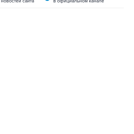
 новостей сайта
в официальном канале
06:42, 8 августа 2026
написал