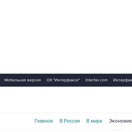
Мобильная версия
Об "Интерфаксе"
Interfax.com
Интерфак
Главное
В России
В мире
Экономик