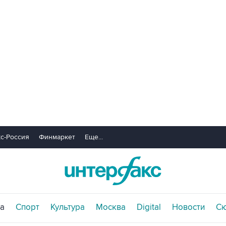
с-Россия
Финмаркет
Еще...
а
Спорт
Культура
Москва
Digital
Новости
С