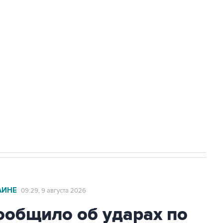
амарской области подверглось атаке
а службе у электросетевых объектов и
НН 7725383515 Erid: F7NfYUJCUneVdwcydK6A
2027 года импорт, выпуск и обращение
АИНЕ
09:29, 9 августа 2026
общило об ударах по