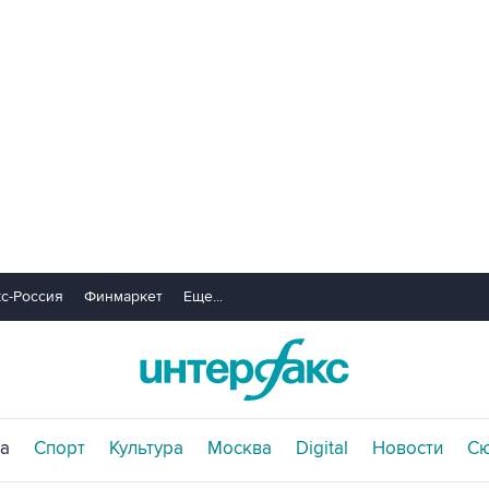
с-Россия
Финмаркет
Еще...
а
Спорт
Культура
Москва
Digital
Новости
С