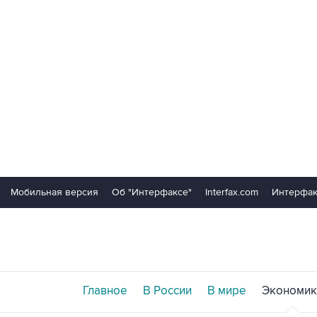
Мобильная версия
Об "Интерфаксе"
Interfax.com
Интерфак
Главное
В России
В мире
Экономик