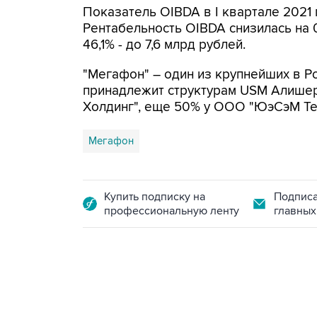
Показатель OIBDA в I квартале 2021 г
Рентабельность OIBDA снизилась на 0,
46,1% - до 7,6 млрд рублей.
"Мегафон" – один из крупнейших в Р
принадлежит структурам USM Алише
Холдинг", еще 50% у ООО "ЮэСэМ Те
Мегафон
Купить подписку на
Подписа
профессиональную ленту
главных