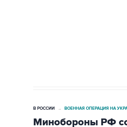
Промышленное предприятие в С
БПЛА
Беспилотные технологии и ИИ н
агрокомплексов
Социальная реклама, АНО «Национальные приоритеты».
И
Кабмин РФ разрешил до 1 июля 
бензина Евро 2, Евро 3, Евро 4
В РОССИИ
ВОЕННАЯ ОПЕРАЦИЯ НА УКР
→
Минобороны РФ со