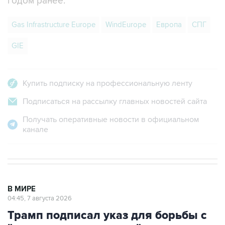
годом ранее.
Gas Infrastructure Europe
WindEurope
Европа
СПГ
GIE
Купить подписку на профессиональную ленту
Подписаться на рассылку главных новостей сайта
Получать оперативные новости в официальном
канале
В МИРЕ
04:45, 7 августа 2026
Трамп подписал указ для борьбы с