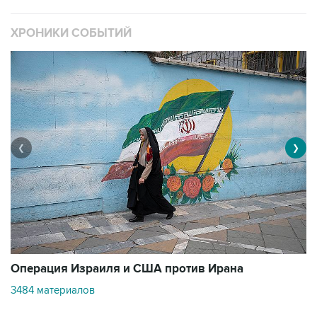
ХРОНИКИ СОБЫТИЙ
❮
❯
В
Операция Израиля и США против Ирана
1
3484 материалов