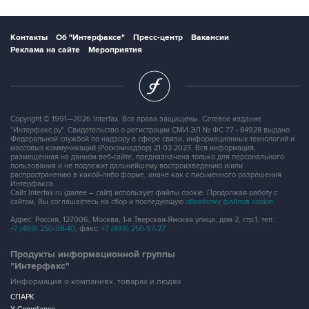
Контакты
Об "Интерфаксе"
Пресс-центр
Вакансии
Реклама на сайте
Мероприятия
Copyright © 1991—2026 Interfax. Все права защищены. Сетевое издание
"Интерфакс.ру". Свидетельство о регистрации СМИ ЭЛ № ФС 77 - 84928 выдано
Федеральной службой по надзору в сфере связи, информационных технологий и
массовых коммуникаций (Роскомнадзор) 21.03.2023. Вся информация,
размещенная на данном веб-сайте, предназначена только для персонального
пользования и не подлежит дальнейшему воспроизведению и/или
распространению в какой-либо форме, иначе как с письменного разрешения
Интерфакса.
Сайт Interfax.ru (далее – сайт) использует файлы cookie. Продолжая работу с
сайтом, Вы соглашаетесь на сбор и последующую
обработку файлов cookie
.
Адрес: Россия, 127006, Москва, 1-я Тверская-Ямская улица, дом 2, стр.1, тел.:
+7 (499) 250-98-40
, факс:
+7 (499) 250-97-27
Продукты информационной группы
"Интерфакс"
Информация о компаниях, товарах и людях
СПАРК