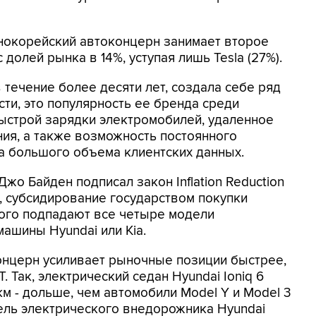
жнокорейский автоконцерн занимает второе
долей рынка в 14%, уступая лишь Tesla (27%).
 течение более десяти лет, создала себе ряд
ти, это популярность ее бренда среди
быстрой зарядки электромобилей, удаленное
ия, а также возможность постоянного
а большого объема клиентских данных.
о Байден подписал закон Inflation Reduction
и, субсидирование государством покупки
рого подпадают все четыре модели
машины Hyundai или Kia.
онцерн усиливает рыночные позиции быстрее,
 Так, электрический седан Hyundai Ioniq 6
м - дольше, чем автомобили Model Y и Model 3
ель электрического внедорожника Hyundai