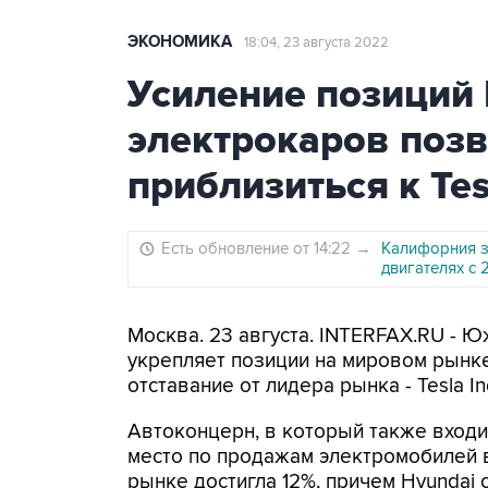
ЭКОНОМИКА
18:04, 23 августа 2022
Усиление позиций 
электрокаров поз
приблизиться к Tes
Есть обновление от 14:22
→
Калифорния з
двигателях с 
Москва. 23 августа. INTERFAX.RU - 
укрепляет позиции на мировом рынк
отставание от лидера рынка - Tesla Inc
Автоконцерн, в который также входит
место по продажам электромобилей в
рынке достигла 12%, причем Hyundai 