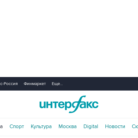
с-Россия
Финмаркет
Еще...
а
Спорт
Культура
Москва
Digital
Новости
С