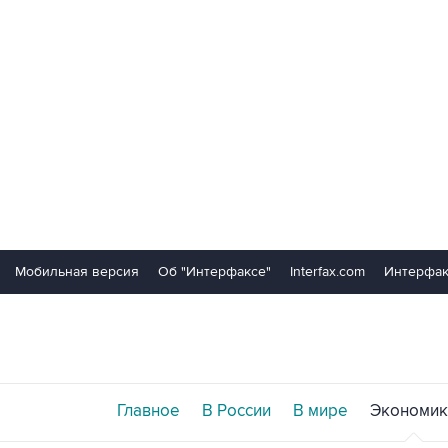
Мобильная версия
Об "Интерфаксе"
Interfax.com
Интерфак
Главное
В России
В мире
Экономик