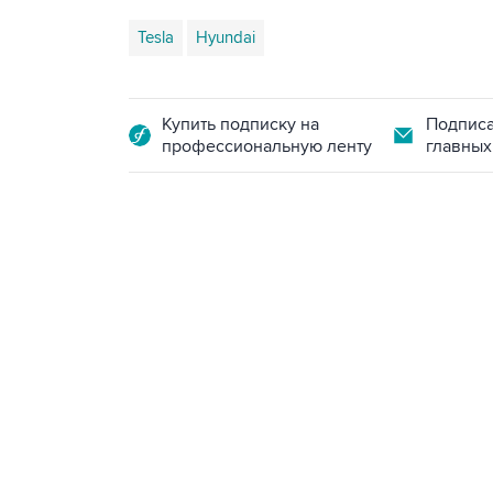
Tesla
Hyundai
Купить подписку на
Подписа
профессиональную ленту
главных
23:28, 5 августа 2026