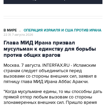
В МИРЕ
ОПЕРАЦИЯ ИЗРАИЛЯ И США ПРОТИВ ИРАНА
→
22:31, 7 августа 2026
Глава МИД Ирана призвал
мусульман к единству для борьбы
против общих врагов
Москва. 7 августа. INTERFAX.RU - Исламским
странам следует объединиться перед
вызовами со стороны внешних сил, заявил в
пятницу глава МИД Ирана Аббас Аракчи.
"Когда мусульмане едины, то мы способны дать
прямой отпор любым вызовам со стороны
злонамеренных внешних сил. Пришло время
полагаться только на самих себя и проявлять
сплоченность в духе истинного братства", -