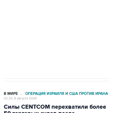
Беспилотные технологии и ИИ на службе у
электросетевых объектов и агрокомплексов
Социальная реклама, АНО «Национальные приоритеты».
ИНН 7725383515 Erid: F7NfYUJCUneVdwcydK6A
Кабмин РФ разрешил до 1 июля 2027 года
импорт, выпуск и обращение бензина Евро 2,
Евро 3, Евро 4
В МИРЕ
ОПЕРАЦИЯ ИЗРАИЛЯ И США ПРОТИВ ИРАНА
→
02:20, 8 августа 2026
Силы CENTCOM перехватили более
50 торговых судов после
возобновления блокады Ирана