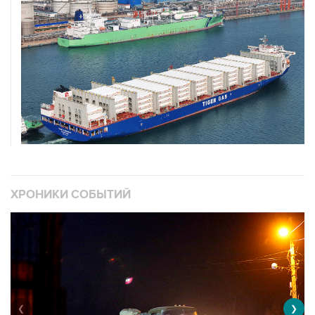
ХРОНИКИ СОБЫТИЙ
❮
❯