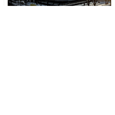
07 августа, 12:02
ФАО назвало причины роста мировых цен на пшеницу
в июле на 9,9%
ХРОНИКИ СОБЫТИЙ
❮
❯