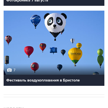
Фотохроника 7 августа
7
Фестиваль воздухоплавания в Бристоле