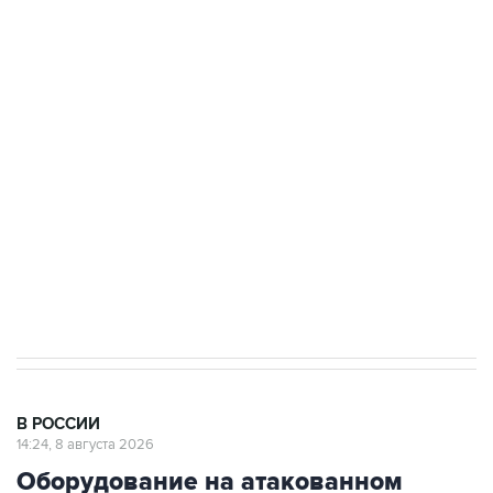
Путин вывел "Шереметьево" из
стратегического списка с целью снять
препятствие для приватизации
Беспилотные технологии и ИИ на службе у
электросетевых объектов и агрокомплексов
Социальная реклама, АНО «Национальные приоритеты».
ИНН 7725383515 Erid: F7NfYUJCUneVdwcydK6A
Очаги возгорания на объекте Wildberries в
Свердловской области локализованы
В РОССИИ
14:24, 8 августа 2026
Оборудование на атакованном