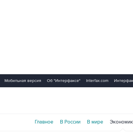
Мобильная версия
Об "Интерфаксе"
Interfax.com
Интерфак
Главное
В России
В мире
Экономик