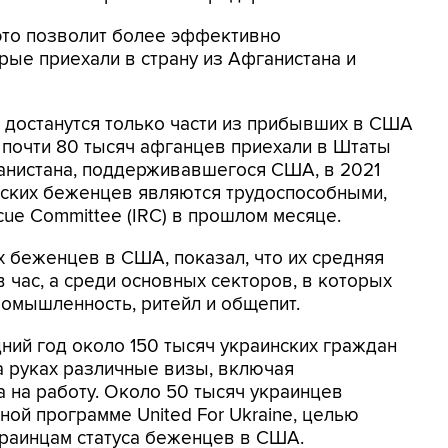
о это позволит более эффективно
рые приехали в страну из Афганистана и
 достанутся только части из прибывших в США
почти 80 тысяч афганцев приехали в Штаты
анистана, поддерживавшегося США, в 2021
анских беженцев являются трудоспособными,
scue Committee (IRC) в прошлом месяце.
х беженцев в США, показал, что их средняя
в час, а среди основных секторов, в которых
омышленность, ритейл и общепит.
едний год около 150 тысяч украинских граждан
а руках различные визы, включая
а на работу. Около 50 тысяч украинцев
ой программе United For Ukraine, целью
краинцам статуса беженцев в США.