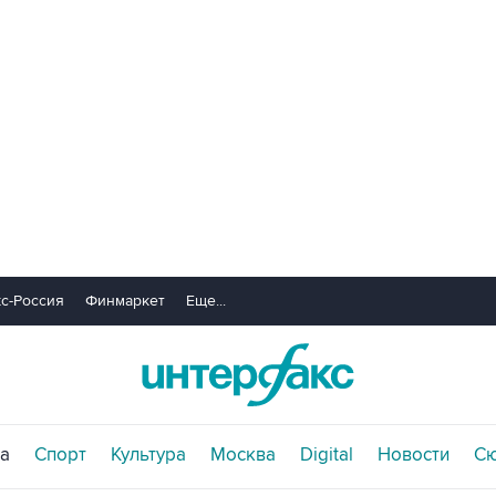
с-Россия
Финмаркет
Еще...
а
Спорт
Культура
Москва
Digital
Новости
С