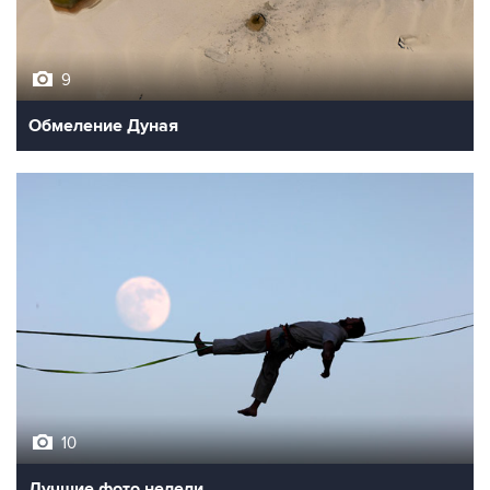
9
Обмеление Дуная
10
Лучшие фото недели