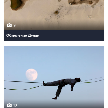
9
Обмеление Дуная
10