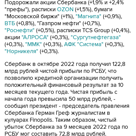
Подорожали акции Сбербанка (+1,9% и +2,4%
"префы"), расписки
OZON
(+1,5%), бумаги
"Московской биржи" (+1%),
"Магнита"
(+0,9%),
ВТБ
(+0,8%), "Газпром нефти" (+0,7%),
"Роснефти"
(+0,5%), расписки TCS Group (+0,4%),
акции
"АЛРОСА"
(+0,3%),
"Сургутнефтегаза"
(+0,3%),
"ММК"
(+0,3%),
АФК "Система"
(+0,3%),
"Норникеля"
(+0,3%).
Сбербанк в октябре 2022 года получил 122,8
млрд рублей чистой прибыли по РСБУ, что
позволило кредитной организации получить
положительный финансовый результат за 10
месяцев текущего года. Чистая прибыль с
начала года превысила 50 млрд рублей, -
сообщил президент - председатель правления
Сбербанка Герман Греф журналистам в
кулуарах Finopolis. Таким образом, чистый
убыток Сбербанка за 9 месяцев 2022 года по
РСБУ мог составить 72,8 млрд рублей.