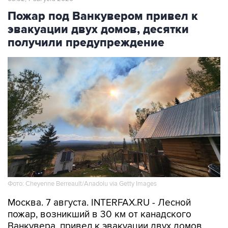
Пожар под Ванкувером привел к
эвакуации двух домов, десятки
получили предупреждение
Фото: Cheyenne Berreault/Anadolu via Getty Images
Москва. 7 августа. INTERFAX.RU - Лесной
пожар, возникший в 30 км от канадского
Ванкувера, привел к эвакуации двух домов,