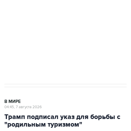
подростков, готовивших теракт на объекте
Росгвардии
Как российские медицинские технологии
выходят на мировые рынки
Социальная реклама, АНО «Национальные приоритеты».
ИНН 7725383515 Erid: F7NfYUJCUneVdTRF8PRs
Аксенов сообщил о четвертом погибшем в
результате атаки ВСУ на Крым
В МИРЕ
04:45, 7 августа 2026
Трамп подписал указ для борьбы с
"родильным туризмом"