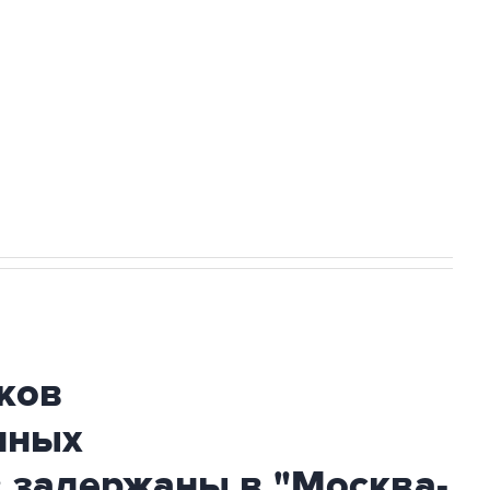
а службе у электросетевых объектов и
НН 7725383515 Erid: F7NfYUJCUneVdwcydK6A
огибшем в результате атаки ВСУ на
ков
нных
 задержаны в "Москва-