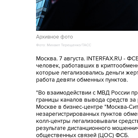
Архивное фото
Фото: Михаил Терещенко/ТАСС
Москва. 7 августа. INTERFAX.RU - Ф
человек, работавших в криптообменн
которые легализовались деньги же
работа девяти обменных пунктов.
"Во взаимодействии с МВД России п
границы каналов вывода средств за
Москве в бизнес-центре "Москва-Си
незарегистрированных пунктов обме
колл-центры легализовывали средств
результате дистанционного мошеннич
общественных связей (ЦОС) ФСБ.