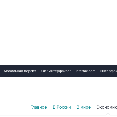
Мобильная версия
Об "Интерфаксе"
Interfax.com
Интерфак
Главное
В России
В мире
Экономик