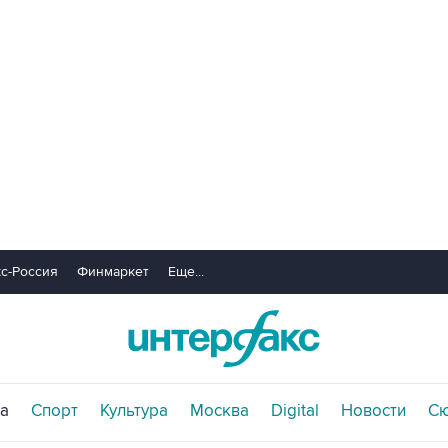
с-Россия
Финмаркет
Еще...
а
Спорт
Культура
Москва
Digital
Новости
С