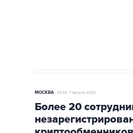
Беспилотные технологии и ИИ н
агрокомплексов
Социальная реклама, АНО «Национальные приоритеты».
И
Аксенов сообщил о четвертом п
Крым
МОСКВА
09:50, 7 августа 2026
Более 20 сотрудни
незарегистрирова
криптообменников