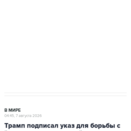
ФСБ сообщила о задержании в Приморье
подростков, готовивших теракт на объекте
Росгвардии
Как российские медицинские технологии
выходят на мировые рынки
Социальная реклама, АНО «Национальные приоритеты».
ИНН 7725383515 Erid: F7NfYUJCUneVdTRF8PRs
Аксенов сообщил о четвертом погибшем в
результате атаки ВСУ на Крым
В МИРЕ
04:45, 7 августа 2026
Трамп подписал указ для борьбы с