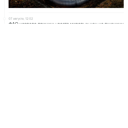
07 августа, 12:02
ФАО назвало причины роста мировых цен на пшеницу
в июле на 9,9%
07 августа, 10:15
Китай в июне сохранил импорт газа на стабильном
уровне