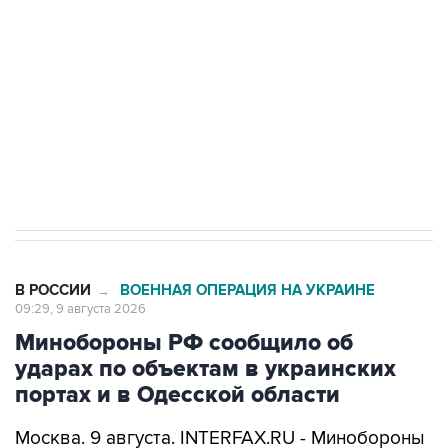
Беспилотные технологии и ИИ на службе у
электросетевых объектов и агрокомплексов
Социальная реклама, АНО «Национальные приоритеты».
ИНН 7725383515 Erid: F7NfYUJCUneVdwcydK6A
Кабмин РФ разрешил до 1 июля 2027 года
импорт, выпуск и обращение бензина Евро 2,
Евро 3, Евро 4
В РОССИИ
ВОЕННАЯ ОПЕРАЦИЯ НА УКРАИНЕ
→
09:29, 9 августа 2026
Минобороны РФ сообщило об
ударах по объектам в украинских
портах и в Одесской области
Москва. 9 августа. INTERFAX.RU - Минобороны