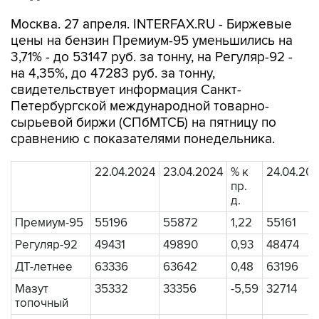
Москва. 27 апреля. INTERFAX.RU - Биржевые
цены на бензин Премиум-95 уменьшились на
3,71% - до 53147 руб. за тонну, на Регуляр-92 -
на 4,35%, до 47283 руб. за тонну,
свидетельствует информация Санкт-
Петербургской международной товарно-
сырьевой биржи (СПбМТСБ) на пятницу по
сравнению с показателями понедельника.
22.04.2024
23.04.2024
% к
24.04.20
пр.
д.
Премиум-95
55196
55872
1,22
55161
Регуляр-92
49431
49890
0,93
48474
ДТ-летнее
63336
63642
0,48
63196
Мазут
35332
33356
-5,59
32714
топочный