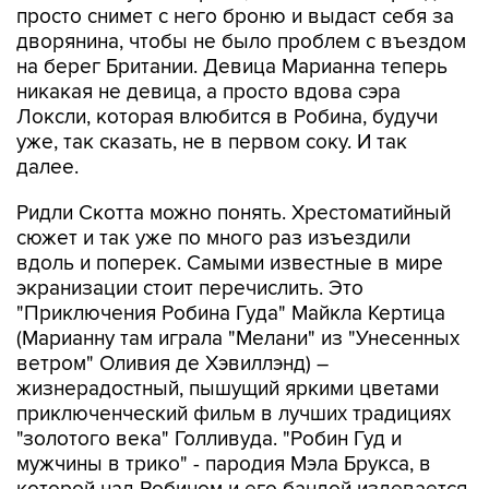
просто снимет с него броню и выдаст себя за
дворянина, чтобы не было проблем с въездом
на берег Британии. Девица Марианна теперь
никакая не девица, а просто вдова сэра
Локсли, которая влюбится в Робина, будучи
уже, так сказать, не в первом соку. И так
далее.
Ридли Скотта можно понять. Хрестоматийный
сюжет и так уже по много раз изъездили
вдоль и поперек. Самыми известные в мире
экранизации стоит перечислить. Это
"Приключения Робина Гуда" Майкла Кертица
(Марианну там играла "Мелани" из "Унесенных
ветром" Оливия де Хэвиллэнд) –
жизнерадостный, пышущий яркими цветами
приключенческий фильм в лучших традициях
"золотого века" Голливуда. "Робин Гуд и
мужчины в трико" - пародия Мэла Брукса, в