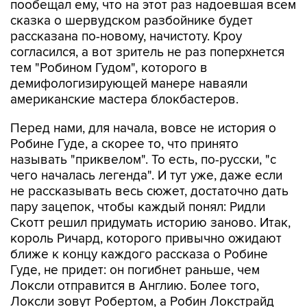
пообещал ему, что на этот раз надоевшая всем
сказка о шервудском разбойнике будет
рассказана по-новому, начистоту. Кроу
согласился, а вот зритель не раз поперхнется
тем "Робином Гудом", которого в
демифологизирующей манере наваяли
американские мастера блокбастеров.
Перед нами, для начала, вовсе не история о
Робине Гуде, а скорее то, что принято
называть "приквелом". То есть, по-русски, "с
чего началась легенда". И тут уже, даже если
не рассказывать весь сюжет, достаточно дать
пару зацепок, чтобы каждый понял: Ридли
Скотт решил придумать историю заново. Итак,
король Ричард, которого привычно ожидают
ближе к концу каждого рассказа о Робине
Гуде, не придет: он погибнет раньше, чем
Локсли отправится в Англию. Более того,
Локсли зовут Робертом, а Робин Локстрайд