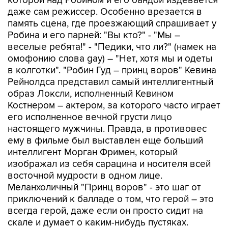
которой над Робином и его бандой издевается
даже сам режиссер. Особенно врезается в
память сцена, где проезжающий спрашивает у
Робина и его парней: "Вы кто?" - "Мы –
веселые ребята!" - "Педики, что ли?" (намек на
омофонию слова gay) – "Нет, хотя мы и одеты
в колготки". "Робин Гуд – принц воров" Кевина
Рейнолдса представил самый интеллигентный
образ Локсли, исполненный Кевином
Костнером – актером, за которого часто играет
его исполненное вечной грусти лицо
настоящего мужчины. Правда, в противовес
ему в фильме был выставлен еще больший
интеллигент Морган Фримен, который
изображал из себя сарацина и носителя всей
восточной мудрости в одном лице.
Меланхоличный "Принц воров" - это шаг от
приключений к балладе о том, что герой – это
всегда герой, даже если он просто сидит на
скале и думает о каким-нибудь пустяках.