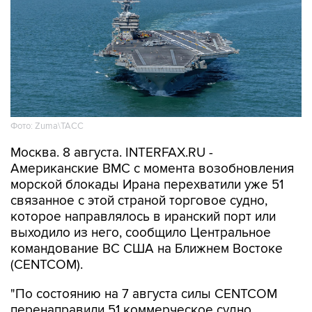
Фото: Zuma\ТАСС
Москва. 8 августа. INTERFAX.RU -
Американские ВМС с момента возобновления
морской блокады Ирана перехватили уже 51
связанное с этой страной торговое судно,
которое направлялось в иранский порт или
выходило из него, сообщило Центральное
командование ВС США на Ближнем Востоке
(CENTCOM).
"По состоянию на 7 августа силы CENTCOM
перенаправили 51 коммерческое судно,
вывели из строя два и провели досмотр еще