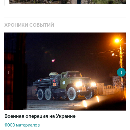
ХРОНИКИ СОБЫТИЙ
❮
❯
Военная операция на Украине
О
11003 материалов
3