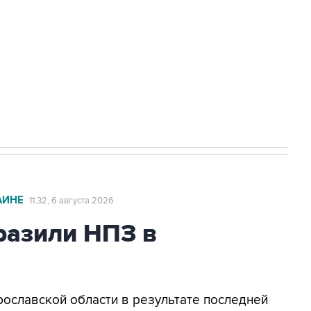
ехнологии выходят на мировые рынки
НН 7725383515 Erid: F7NfYUJCUneVdTRF8PRs
с Ираном начнутся в понедельник
АИНЕ
11:32, 6 августа 2026
азили НПЗ в
Ярославской области в результате последней