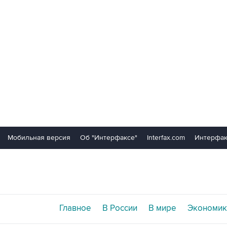
Мобильная версия
Об "Интерфаксе"
Interfax.com
Интерфак
Главное
В России
В мире
Экономик