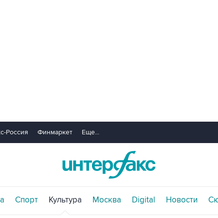
с-Россия
Финмаркет
Еще...
а
Спорт
Культура
Москва
Digital
Новости
С