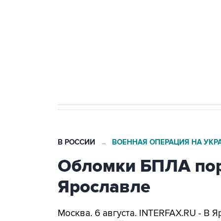
Как российские медицинские т
Социальная реклама, АНО «Национальные приоритеты».
И
Трамп заявил, что переговоры 
В РОССИИ
ВОЕННАЯ ОПЕРАЦИЯ НА УКР
→
Обломки БПЛА пор
Ярославле
Москва. 6 августа. INTERFAX.RU - В 