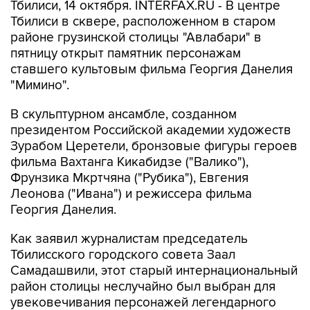
Тбилиси, 14 октября. INTERFAX.RU - В центре
Тбилиси в сквере, расположенном в старом
районе грузинской столицы "Авлабари" в
пятницу открыт памятник персонажам
ставшего культовым фильма Георгия Данелия
"Мимино".
В скульптурном ансамбле, созданном
президентом Российской академии художеств
Зурабом Церетели, бронзовые фигуры героев
фильма Вахтанга Кикабидзе ("Валико"),
Фрунзика Мкртчяна ("Рубика"), Евгения
Леонова ("Ивана") и режиссера фильма
Георгия Данелия.
Как заявил журналистам председатель
Тбилисского городского совета Заал
Самадашвили, этот старый интернациональный
район столицы неслучайно был выбран для
увековечивания персонажей легендарного