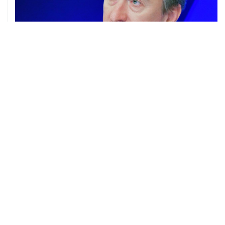
22 июля, 13:33
В ЮНЕСКО обеспокоены повреждениями в древнем
ливанском городе Тир от ударов Израиля