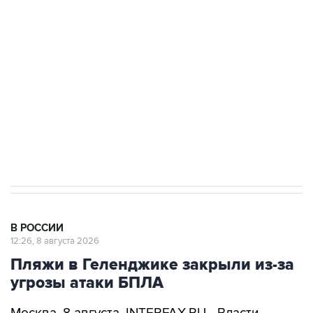
Беспилотные технологии и ИИ на службе у
электросетевых объектов и агрокомплексов
Социальная реклама, АНО «Национальные приоритеты».
ИНН 7725383515 Erid: F7NfYUJCUneVdwcydK6A
Кабмин РФ разрешил до 1 июля 2027 года
импорт, выпуск и обращение бензина Евро 2,
Евро 3, Евро 4
В РОССИИ
12:26, 8 августа 2026
Пляжи в Геленджике закрыли из-за
угрозы атаки БПЛА