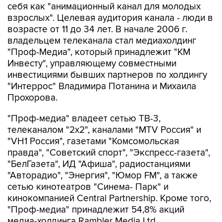
себя как "анимационный канал для молодых
взрослых". Целевая аудитория канала - люди в
возрасте от 11 до 34 лет. В начале 2006 г.
владельцем телеканала стал медиахолдинг
"Проф-Медиа", который принадлежит "КМ
Инвесту", управляющему совместными
инвестициями бывших партнеров по холдингу
"Интеррос" Владимира Потанина и Михаила
Прохорова.
"Проф-медиа" владеет сетью ТВ-3,
телеканалом "2х2", каналами "MTV Россия" и
"VH1 Россия", газетами "Комсомольская
правда", "Советский спорт", "Экспресс-газета",
"БелГазета", ИД "Афиша", радиостанциями
"Авторадио", "Энергия", "Юмор FM", а также
сетью кинотеатров "Синема- Парк" и
кинокомпанией Central Partnership. Кроме того,
"Проф-медиа" принадлежит 54,8% акций
медиа-холдинга Rambler Media Ltd.