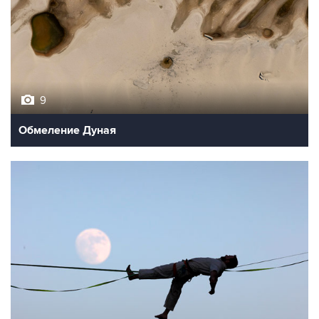
9
Обмеление Дуная