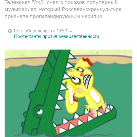
Телеканал "2х2" снял с показов популярный
мультсериал, который Россвязьохранкультура
признала пропагандирующим насилие
Есть обновление от 13:59
→
Протестанты против безнравственности