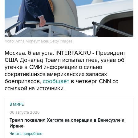
Фото: Anna Moneymaker/Getty Images
Москва. 6 августа. INTERFAX.RU - Президент
США Дональд Трамп испытал гнев, узнав об
утечке в СМИ информации о сильно
сократившихся американских запасах
боеприпасов,
сообщает
в четверг CNN со
ссылкой на источники.
В МИРЕ
06 августа 2026
Трамп похвалил Хегсета за операции в Венесуэле и
Иране
Читать подробнее