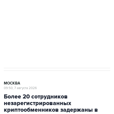
Росгвардии
Как российские медицинские технологии
выходят на мировые рынки
Социальная реклама, АНО «Национальные приоритеты».
ИНН 7725383515 Erid: F7NfYUJCUneVdTRF8PRs
Аксенов сообщил о четвертом погибшем в
результате атаки ВСУ на Крым
МОСКВА
09:50, 7 августа 2026
Более 20 сотрудников
незарегистрированных
криптообменников задержаны в