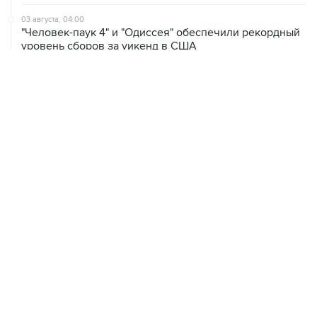
03 августа, 04:00
"Человек-паук 4" и "Одиссея" обеспечили рекордный
уровень сборов за уикенд в США
02 августа, 09:33
Умер актер из сериала "Клан Сопрано" Винсент
Пасторе