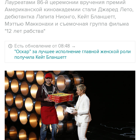
Лауреатами 86-й церемонии вручения премий
Американской киноакадемии стали Джаред Лето,
дебютантка Лапита Нионго, Кейт Бланшетт,
Мэттью Макконахи и съемочная группа фильма
"12 лет рабства"
Есть обновление от 08:48
→
"Оскар" за лучшее исполнение главной женской роли
получила Кейт Бланшетт