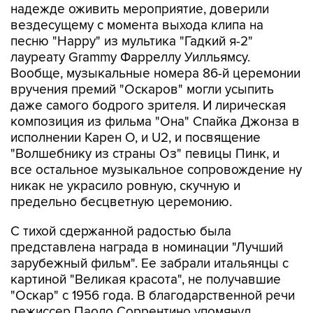
надежде оживить мероприятие, доверили
вездесущему с момента выхода клипа на
песню "Happy" из мультика "Гадкий я-2"
лауреату Grammy Фарреллу Уилльямсу.
Вообще, музыкальные номера 86-й церемонии
вручения премий "Оскаров" могли усыпить
даже самого бодрого зрителя. И лирическая
композиция из фильма "Она" Спайка Джонза в
исполнении Карен О, и U2, и посвящение
"Волшебнику из страны Оз" певицы Пинк, и
все остальное музыкальное сопровождение ну
никак не украсило ровную, скучную и
предельно бесцветную церемонию.
С тихой сдержанной радостью была
представлена награда в номинации "Лучший
зарубежный фильм". Ее забрали итальянцы с
картиной "Великая красота", не получавшие
"Оскар" с 1956 года. В благодарственной речи
режиссер Паоло Соррентино упомянул