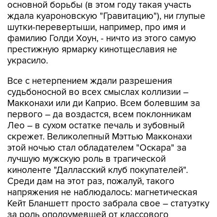
основной борьбы (в этом году такая участь
ждала куароновскую "Гравитацию"), ни глупые
шутки-перевертыши, например, про имя и
фамилию Голди Хоун, - ничто из этого самую
престижную ярмарку кинотщеславия не
украсило.
Все с нетерпением ждали разрешения
судьбоносной во всех смыслах коллизии –
Макконахи или ди Каприо. Всем болевшим за
первого – да воздастся, всем поклонникам
Лео – в сухом остатке печаль и зубовный
скрежет. Великолепный Мэттью Макконахи
этой ночью стал обладателем "Оскара" за
лучшую мужскую роль в трагической
киноленте "Далласский клуб покупателей".
Среди дам на этот раз, пожалуй, такого
напряжения не наблюдалось: магнетическая
Кейт Бланшетт просто забрала свое – статуэтку
за роль ополоумевшей от классового