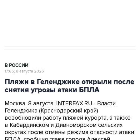
ИНН 7725383515 Erid: F7NfYUJCUneVdwcydK6A
Кабмин РФ разрешил до 1 июля 2027 года
импорт, выпуск и обращение бензина Евро 2,
Евро 3, Евро 4
В РОССИИ
17:05, 8 августа 2026
Пляжи в Геленджике открыли после
снятия угрозы атаки БПЛА
Москва. 8 августа. INTERFAX.RU - Власти
Геленджика (Краснодарский край)
возобновили работу пляжей курорта, а также
в Кабардинском и Дивноморском сельских
округах после отмены режима опасности атаки
БПЛА, сообщил глава города Алексей