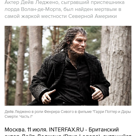
Актер Дейв Леджено, сыгравший приспешника
лорда Волан-де-Морта, был найден мертвым в
самой жаркой местности Северной Америки
Дейв Леджено в роли Фенрира Сивого в фильме "Гарри Поттер и Дары
Смерти: Часть I"
Москва. 11 июля. INTERFAX.RU - Британский