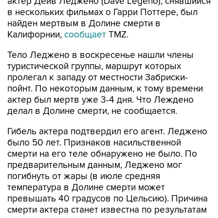
актер Дейв Леджено (Dave Legeno), снявшийся
в нескольких фильмах о Гарри Поттере, был
найден мертвым в Долине смерти в
Калифорнии,
сообщает
TMZ.
Тело Леджено в воскресенье нашли члены
туристической группы, маршрут которых
пролегал к западу от местности Забриски-
пойнт. По некоторым данным, к тому времени
актер был мертв уже 3-4 дня. Что Леждено
делал в Долине смерти, не сообщается.
Гибель актера подтвердил его агент. Леджено
было 50 лет. Признаков насильственной
смерти на его теле обнаружено не было. По
предварительным данным, Леджено мог
погибнуть от жары (в июле средняя
температура в Долине смерти может
превышать 40 градусов по Цельсию). Причина
смерти актера станет известна по результатам