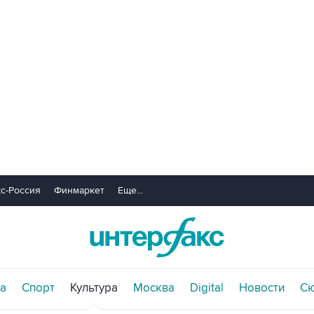
с-Россия
Финмаркет
Еще...
а
Спорт
Культура
Москва
Digital
Новости
С