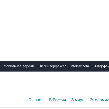
Мобильная версия
Об "Интерфаксе"
Interfax.com
Интерфак
Главное
В России
В мире
Экономик