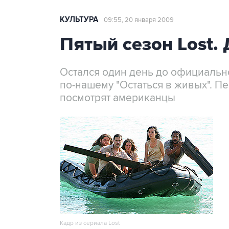
КУЛЬТУРА
09:55, 20 января 2009
Пятый сезон Lost. 
Остался один день до официально
по-нашему "Остаться в живых". П
посмотрят американцы
Кадр из сериала Lost