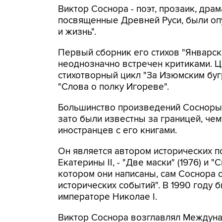
Виктор Соснора - поэт, прозаик, дра
посвященные Древней Руси, были опу
и жизнь".
Первый сборник его стихов "Январск
неоднозначно встречен критиками. Ц
стихотворный цикл "За Изюмским буг
"Слова о полку Игореве".
Большинство произведений Сосноры н
зато были известны за границей, че
иностранцев с его книгами.
Он является автором исторических 
Екатерины II, - "Две маски" (1976) и 
котором они написаны, сам Соснора 
исторических событий". В 1990 году 
императоре Николае I.
Виктор Соснора возглавлял Междуна