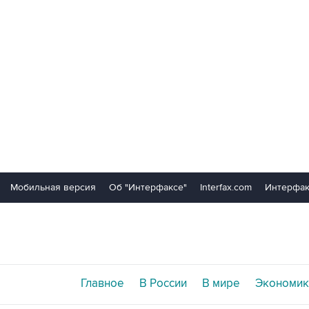
Мобильная версия
Об "Интерфаксе"
Interfax.com
Интерфак
Главное
В России
В мире
Экономик