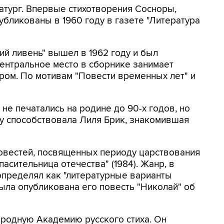
матург. Впервые стихотворения Сосноры,
бликованы в 1960 году в газете "Литература
ий ливень" вышел в 1962 году и был
ентральное место в сборнике занимает
ром. По мотивам "Повести временных лет" и
е печатались на родине до 90-х годов, но
му способствовала Лиля Брик, знакомившая
повестей, посвященных периоду царствования
"Спасительница отечества" (1984). Жанр, в
определял как "литературные варианты
была опубликована его повесть "Николай" об
родную Академию русского стиха. Он