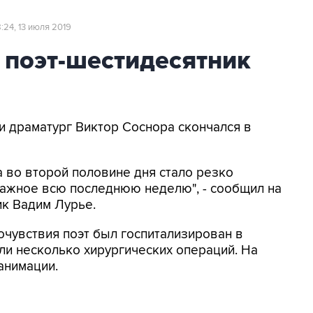
8:24, 13 июля 2019
 поэт-шестидесятник
 и драматург Виктор Соснора скончался в
а во второй половине дня стало резко
еважное всю последнюю неделю", - сообщил на
ик Вадим Лурье.
очувствия поэт был госпитализирован в
ли несколько хирургических операций. На
анимации.