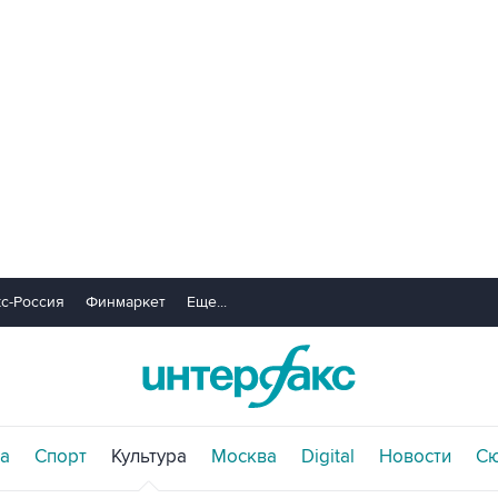
с-Россия
Финмаркет
Еще...
а
Спорт
Культура
Москва
Digital
Новости
С