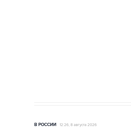
ФСБ сообщила о задержании в 
теракт на объекте Росгвардии
Беспилотные технологии и ИИ н
агрокомплексов
Социальная реклама, АНО «Национальные приоритеты».
И
Кабмин РФ разрешил до 1 июля 
бензина Евро 2, Евро 3, Евро 4
В РОССИИ
12:26, 8 августа 2026