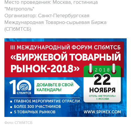
Место проведения: Москва, гостиница
"Метрополь"
Организатор: Санкт-Петербургская
Международная Товарно-сырьевая Биржа
(СПбМТСБ)
Фото: СПбМТСБ