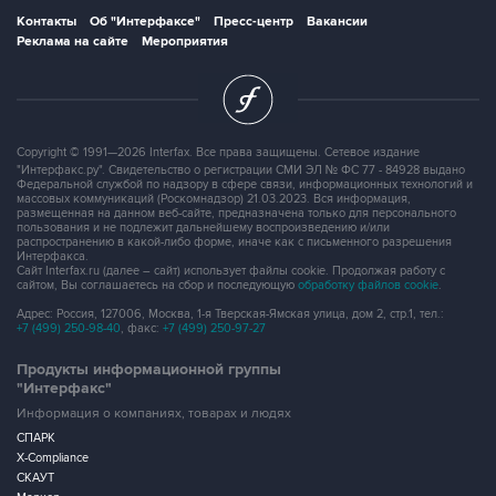
Контакты
Об "Интерфаксе"
Пресс-центр
Вакансии
Реклама на сайте
Мероприятия
Copyright © 1991—2026 Interfax. Все права защищены. Сетевое издание
"Интерфакс.ру". Свидетельство о регистрации СМИ ЭЛ № ФС 77 - 84928 выдано
Федеральной службой по надзору в сфере связи, информационных технологий и
массовых коммуникаций (Роскомнадзор) 21.03.2023. Вся информация,
размещенная на данном веб-сайте, предназначена только для персонального
пользования и не подлежит дальнейшему воспроизведению и/или
распространению в какой-либо форме, иначе как с письменного разрешения
Интерфакса.
Сайт Interfax.ru (далее – сайт) использует файлы cookie. Продолжая работу с
сайтом, Вы соглашаетесь на сбор и последующую
обработку файлов cookie
.
Адрес: Россия, 127006, Москва, 1-я Тверская-Ямская улица, дом 2, стр.1, тел.:
+7 (499) 250-98-40
, факс:
+7 (499) 250-97-27
Продукты информационной группы
"Интерфакс"
Информация о компаниях, товарах и людях
СПАРК
X-Compliance
СКАУТ