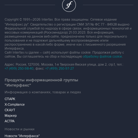
Copyright © 1991—2026 Interfax. Все права защищены. Сетевое издание
"Интерфакс.ру". Свидетельство о регистрации СМИ ЭЛ № ФС 77 - 84928 выдано
Федеральной службой по надзору в сфере связи, информационных технологий и
массовых коммуникаций (Роскомнадзор) 21.03.2023. Вся информация,
размещенная на данном веб-сайте, предназначена только для персонального
пользования и не подлежит дальнейшему воспроизведению и/или
распространению в какой-либо форме, иначе как с письменного разрешения
Интерфакса.
Сайт Interfax.ru (далее – сайт) использует файлы cookie. Продолжая работу с
сайтом, Вы соглашаетесь на сбор и последующую
обработку файлов cookie
.
Адрес: Россия, 127006, Москва, 1-я Тверская-Ямская улица, дом 2, стр.1, тел.:
+7 (499) 250-98-40
, факс:
+7 (499) 250-97-27
Продукты информационной группы
"Интерфакс"
Информация о компаниях, товарах и людях
СПАРК
X-Compliance
СКАУТ
Маркер
АСТРА
Новости и рынки
Новости "Интерфакса"