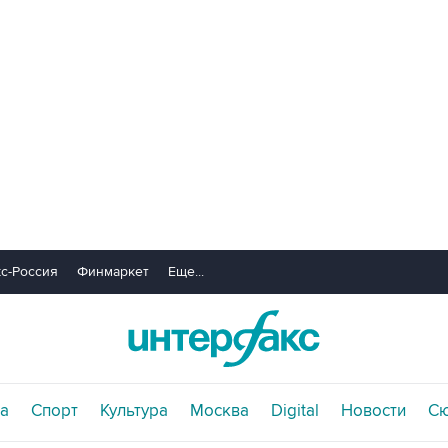
с-Россия
Финмаркет
Еще...
а
Спорт
Культура
Москва
Digital
Новости
С