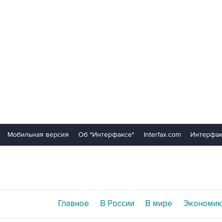
Мобильная версия
Об "Интерфаксе"
Interfax.com
Интерфак
Главное
В России
В мире
Экономик