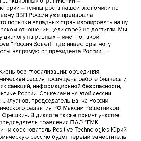
ч санкционных ограничений –
стории – темпы роста нашей экономики не
бъему ВВП Россия уже превзошла
то попытки западных стран изолировать нашу
ческом отношении цели своей не достигли. Мы
 диалогу на равных – именно такой
ум "Россия Зовет!", где инвесторы могут
осы напрямую от президента России", –
Жизнь без глобализации: объединяя
мическая сессия посвящена работе бизнеса и
ях санкций, информационной безопасности,
тике России. Спикерами на этой сессии
 Силуанов, председатель Банка России
мического развития РФ Максим Решетников,
 Орешкин. В диалоге также примут участие
– председатель правления ПАО "ГМК
н и сооснователь Positive Technologies Юрий
мическую сессию будет первый заместитель