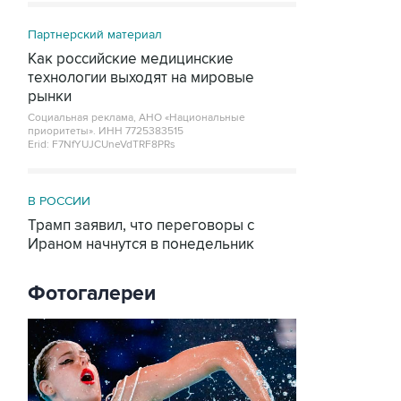
Партнерский материал
Как российские медицинские
технологии выходят на мировые
рынки
Социальная реклама, АНО «Национальные
приоритеты».
ИНН 7725383515
Erid: F7NfYUJCUneVdTRF8PRs
В РОССИИ
Трамп заявил, что переговоры с
Ираном начнутся в понедельник
Фотогалереи