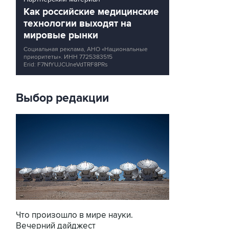
Как российские медицинские
технологии выходят на
мировые рынки
Социальная реклама, АНО «Национальные
приоритеты».
ИНН 7725383515
Erid: F7NfYUJCUneVdTRF8PRs
Выбор редакции
Что произошло в мире науки.
Вечерний дайджест