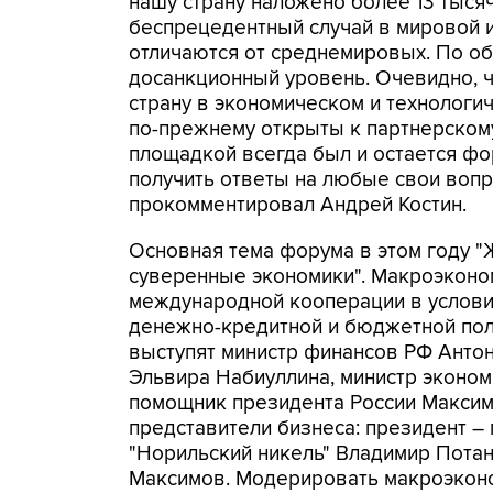
нашу страну наложено более 13 тыся
беспрецедентный случай в мировой и
отличаются от среднемировых. По о
досанкционный уровень. Очевидно, ч
страну в экономическом и технологи
по-прежнему открыты к партнерскому
площадкой всегда был и остается фор
получить ответы на любые свои вопр
прокомментировал Андрей Костин.
Основная тема форума в этом году "
суверенные экономики". Макроэконо
международной кооперации в услови
денежно-кредитной и бюджетной поли
выступят министр финансов РФ Антон
Эльвира Набиуллина, министр эконо
помощник президента России Максим
представители бизнеса: президент 
"Норильский никель" Владимир Потани
Максимов. Модерировать макроэконо